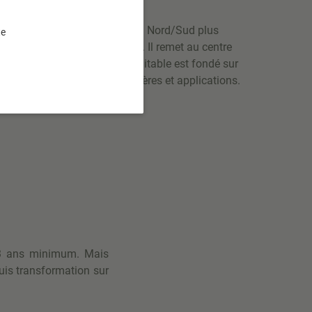
st un partenariat commercial Nord/Sud plus
te
 au nord et producteur du sud. Il remet au centre
e du paysan. Le commerce équitable est fondé sur
dont voici les différents critères et applications.
 3 ans minimum. Mais
puis transformation sur