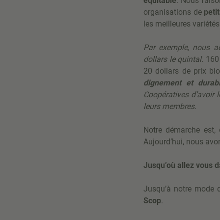
équitable
. Nous faiso
organisations de
peti
les meilleures variété
Par exemple, nous a
dollars le quintal.
160 
20 dollars de prix b
dignement et durab
Coopératives d’avoir 
leurs membres.
Notre démarche est, 
Aujourd’hui, nous avon
Jusqu’où allez vous 
Jusqu’à notre mode 
Scop
.