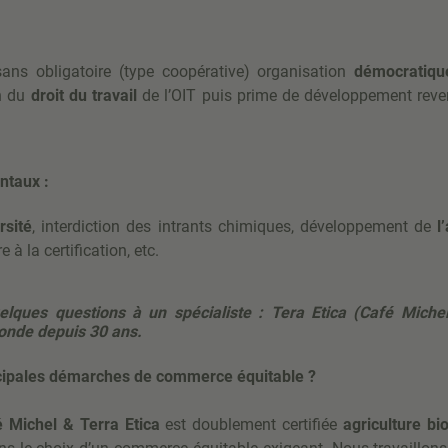
ans obligatoire (type coopérative) organisation
démocratiqu
n du
droit du travail
de l’OIT puis prime de développement rever
ntaux :
rsité
, interdiction des intrants chimiques, développement de
l’
e à la certification, etc.
ques questions à un spécialiste : Tera Etica (Café Michel)
ronde depuis 30 ans.
ncipales démarches de commerce équitable ?
 Michel & Terra Etica
est doublement certifiée
agriculture
bi