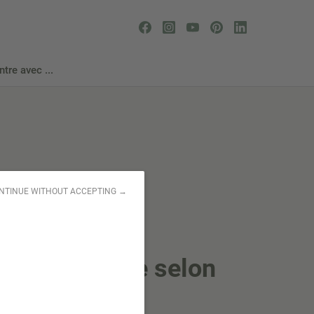
tre avec ...
NTINUE WITHOUT ACCEPTING →
4/2021
Par Léopold
ce Equitable selon