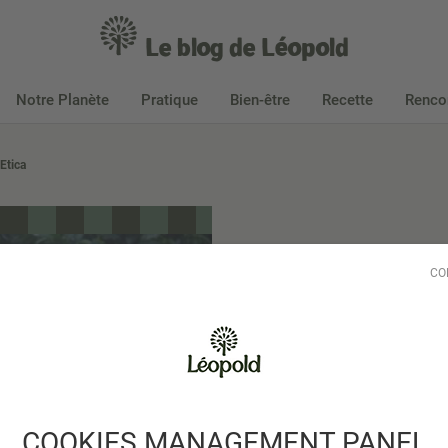
Le blog de Léopold
Aller au contenu
Notre Planète
Pratique
Bien-être
Recette
Rencon
Etica
CO
Le 15/0
NOTRE PLANÈTE
Le Commer
Terra Etica
COOKIES MANAGEMENT PANEL