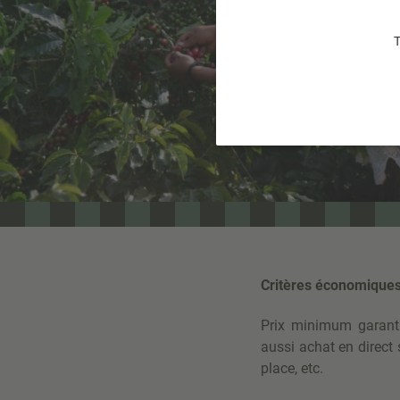
T
Critères économiques
Prix minimum garant
aussi achat en direct 
place, etc.