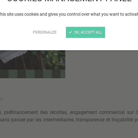
Le commerce équitable e
his site uses cookies and gives you control over what you want to activa
équitable entre acheteur
de l’échange le bien-êtr
PERSONALIZE
OK, ACCEPT ALL
le développement durable 
 :
i, préfinancement des récoltes, engagement commercial sur
sans passer par les intermédiaires, transparence et traçabilité 