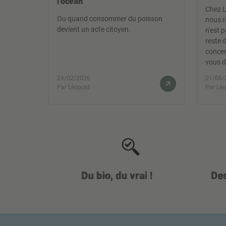
l'océan
Chez L
Ou quand consommer du poisson
nous r
devient un acte citoyen.
n'est 
reste 
concer
vous d
24/02/2026
01/06/
Par Léopold
Par Lé
Du bio, du vrai !
Des