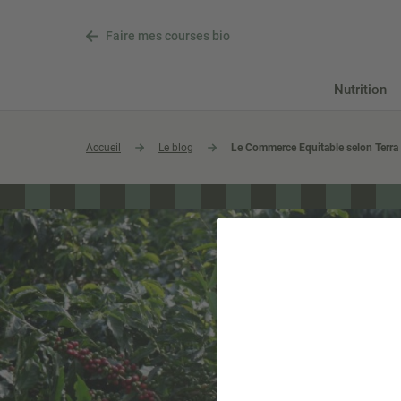
Faire mes courses bio
Nutrition
Accueil
Le blog
Le Commerce Equitable selon Terra 