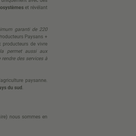
ns uniquement avec des
cosystèmes
et révélant
nimum garanti de 220
Producteurs Paysans +
 producteurs de vivre
a permet aussi aux
 rendre des services à
agriculture paysanne.
ays du sud
.
aire) nous sommes en