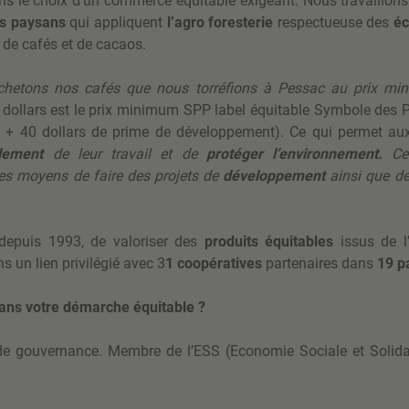
ns le choix d’un commerce équitable exigeant. Nous travaillo
ts paysans
qui appliquent
l’agro foresterie
respectueuse des
é
s de cafés et de cacaos.
chetons nos cafés que nous torréfions à Pessac au prix mi
dollars est le prix minimum SPP label équitable Symbole des 
io + 40 dollars de prime de développement). Ce qui permet aux
lement
de leur travail et de
protéger l’environnement.
Cel
les moyens de faire des projets de
développement
ainsi que de
depuis 1993, de valoriser des
produits équitables
issus de l’
s un lien privilégié avec 3
1 coopératives
partenaires dans
19 p
dans votre démarche équitable ?
de gouvernance. Membre de l’ESS (Economie Sociale et Solid