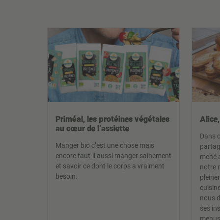
Priméal, les protéines végétales
Alice,
au cœur de l'assiette
Dans c
Manger bio c’est une chose mais
partag
encore faut-il aussi manger sainement
mené a
et savoir ce dont le corps a vraiment
notre 
besoin.
pleine
cuisin
nous d
ses in
menus 