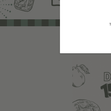
T
-10% sur to