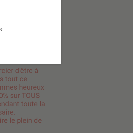
s bio !
te
magasin !
cier d'être à
s tout ce
ommes heureux
-10% sur TOUS
dant toute la
aire.
ire le plein de