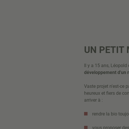
UN PETIT 
Il y a 15 ans, Léopold
développement d'un mo
Vaste projet n'est-ce 
heureux et fiers de c
arriver à :
rendre la bio touj
vous proposer des 