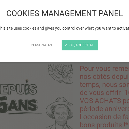
qui rendent le monde plu
COOKIES MANAGEMENT PANEL
his site uses cookies and gives you control over what you want to activa
PERSONALIZE
OK, ACCEPT ALL
ut, c'est du 2 au 7 octobre en 
Pour vous remer
nos côtés depui
temps, nous s
de vous offrir 
VOS ACHATS pen
période annivers
L'occasion de fa
bons produits !*