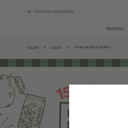
Faire mes courses bio
Nutrition
Accueil
Le blog
15 ans de bio ça se fête !