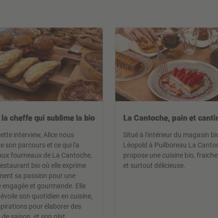
 la cheffe qui sublime la bio
La Cantoche, pain et canti
ette interview, Alice nous
Situé à l'intérieur du magasin bi
e son parcours et ce qui l'a
Léopold à Puilboreau La Canto
ux fourneaux de La Cantoche,
propose une cuisine bio, fraiche,
restaurant bio où elle exprime
et surtout délicieuse.
ment sa passion pour une
e engagée et gourmande. Elle
évoile son quotidien en cuisine,
spirations pour élaborer des
de saison, et son plat