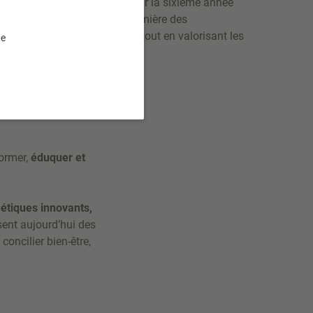
iée à la cosmétique bio ! Pour la sixième année
ent incontournable met en lumière des
de la peau et de la planète, tout en valorisant les
te
 certifiées bio.
former,
éduquer et
étiques innovants,
ent aujourd’hui des
concilier bien-être,