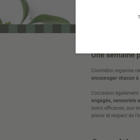
T
Une semaine p
Cosmébio organise cet
encourager chacun à 
L'occasion également 
engagés, sensoriels e
soins efficaces, aux t
plaisir et respect de l