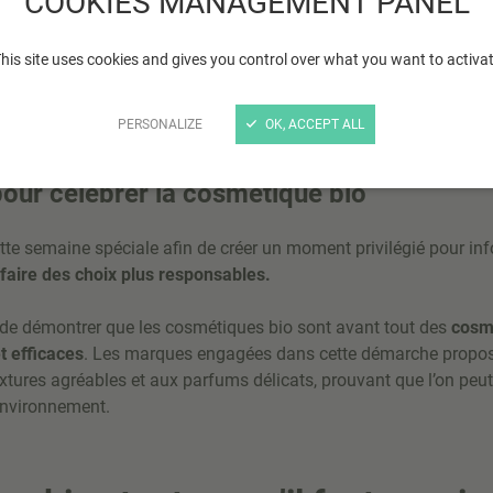
COOKIES MANAGEMENT PANEL
semaine entièrement déd
consécutive, cet événem
cosmétiques respectueux 
his site uses cookies and gives you control over what you want to activa
engagements des marques
PERSONALIZE
OK, ACCEPT ALL
our célébrer la cosmétique bio
te semaine spéciale afin de créer un moment privilégié pour in
faire des choix plus responsables.
de démontrer que les cosmétiques bio sont avant tout des
cosm
t efficaces
. Les marques engagées dans cette démarche propos
extures agréables et aux parfums délicats, prouvant que l’on peut 
’environnement.