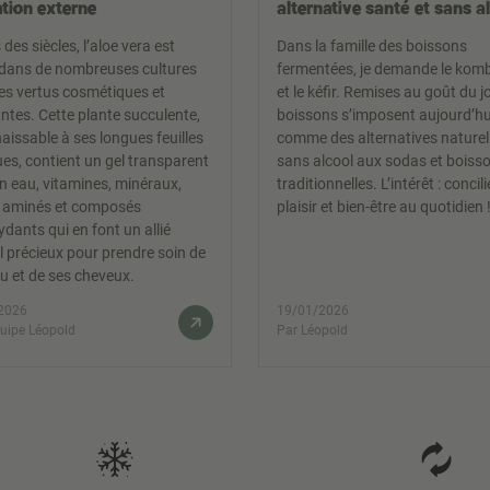
ation externe
alternative santé et sans a
des siècles, l’aloe vera est
Dans la famille des boissons
é dans de nombreuses cultures
fermentées, je demande le ko
es vertus cosmétiques et
et le kéfir. Remises au goût du j
ntes. Cette plante succulente,
boissons s’imposent aujourd’hu
aissable à ses longues feuilles
comme des alternatives naturell
es, contient un gel transparent
sans alcool aux sodas et boiss
en eau, vitamines, minéraux,
traditionnelles. L’intérêt : concili
 aminés et composés
plaisir et bien-être au quotidien 
ydants qui en font un allié
l précieux pour prendre soin de
u et de ses cheveux.
2026
19/01/2026
quipe Léopold
Par Léopold