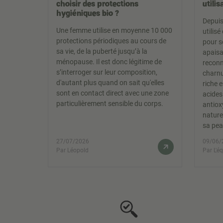
choisir des protections
utilis
hygiéniques bio ?
Depuis 
Une femme utilise en moyenne 10 000
utilis
protections périodiques au cours de
pour s
sa vie, de la puberté jusqu’à la
apaisa
ménopause. Il est donc légitime de
reconn
s’interroger sur leur composition,
charnu
d'autant plus quand on sait qu'elles
riche 
sont en contact direct avec une zone
acides
particulièrement sensible du corps.
antiox
nature
sa pea
27/07/2026
09/06/
Par Léopold
Par L'é