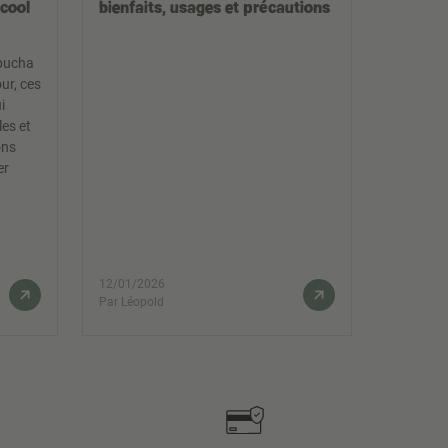
lcool
bienfaits, usages et précautions
mbucha
our, ces
i
es et
ons
er
!
12/01/2026
Par Léopold