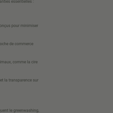
nties essentielles :
conçus pour minimiser
proche de commerce
nimaux, comme la cire
t la transparence sur
quent le greenwashing,