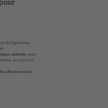
 pour
s de l’agriculture
nt
.
igine naturelle
, avec
currence, au moins 95
es silicones ou les