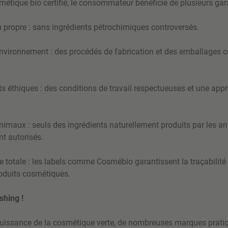
étique bio certifié, le consommateur bénéficie de plusieurs gara
opre : sans ingrédients pétrochimiques controversés.
vironnement : des procédés de fabrication et des emballages 
hiques : des conditions de travail respectueuses et une ap
aux : seuls des ingrédients naturellement produits par les a
ont autorisés.
tale : les labels comme Cosmébio garantissent la traçabilité e
oduits cosmétiques.
shing !
uissance de la cosmétique verte, de nombreuses marques prati