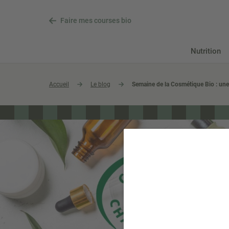
Faire mes courses bio
Nutrition
Accueil
Le blog
Semaine de la Cosmétique Bio : une i