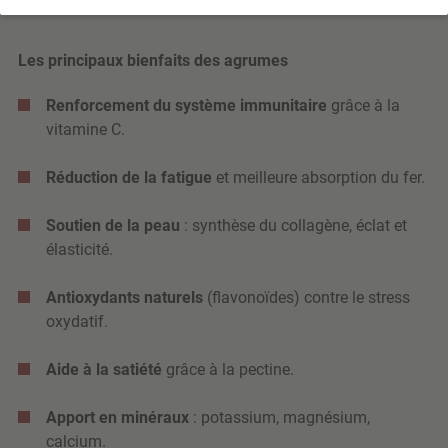
Les principaux bienfaits des agrumes
Renforcement du système immunitaire
grâce à la
vitamine C.
Réduction de la fatigue
et meilleure absorption du fer.
Soutien de la peau
: synthèse du collagène, éclat et
élasticité.
Antioxydants naturels
(flavonoïdes) contre le stress
oxydatif.
Aide à la satiété
grâce à la pectine.
Apport en minéraux
: potassium, magnésium,
calcium.