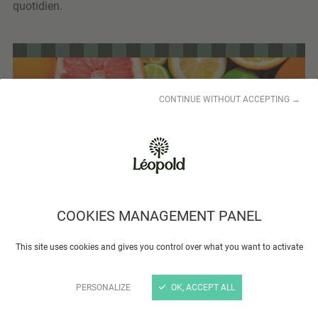
quotidien.
CONTINUE WITHOUT ACCEPTING →
COOKIES MANAGEMENT PANEL
Pourquoi consommer des agrumes en hiver ?
This site uses cookies and gives you control over what you want to activate
Gorgés de soleil, les agrumes sont des fruits peu
caloriques (moins de 50 kcal/100 g) et riches en fibres
PERSONALIZE
OK, ACCEPT ALL
(pectine), en vitamine C, en flavonoïdes et en minéraux
essentiels.