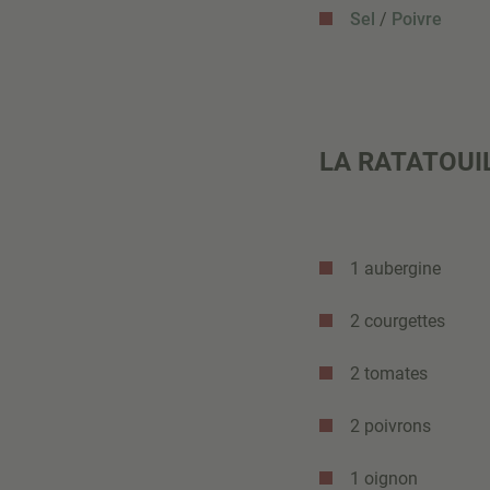
Sel
/
Poivre
LA RATATOUIL
1 aubergine
2 courgettes
2 tomates
2 poivrons
1 oignon