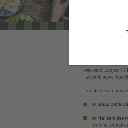
T
Le batch cooking con
week-end. L'objectif ?
l'assemblage d'ingrédi
Il existe deux manière
en
préparant les 
en
réalisant des 
si on ne souhaite