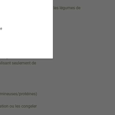
ose 3 recettes estivales avec les légumes de
vos soirées en semaine.
te
ois
, généralement le
alisant seulement de
gumineuses/protéines)
ation ou les congeler