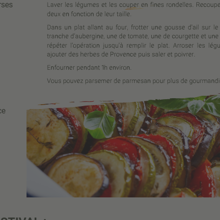
rses
ce