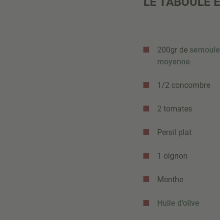
LE TABOULÉ E
200gr de
semoule
moyenne
1/2 concombre
2 tomates
Persil plat
1 oignon
Menthe
Huile d'olive