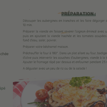
achée
âpé