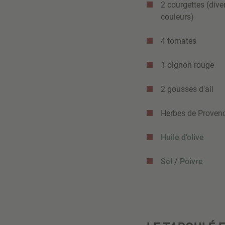
2 courgettes (dive
couleurs)
4 tomates
1 oignon rouge
2 gousses d'ail
Herbes de Proven
Huile d'olive
Sel
/
Poivre