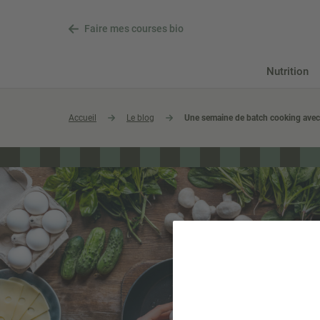
Faire mes courses bio
Nutrition
Accueil
Le blog
Une semaine de batch cooking avec