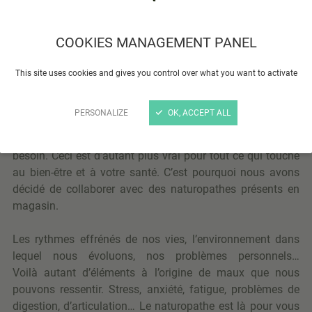
COOKIES MANAGEMENT PANEL
This site uses cookies and gives you control over what you want to activate
En tant que spécialiste bio nous attachons beaucoup
d’importance au bien-être de nos clients. Il est très
PERSONALIZE
OK, ACCEPT ALL
important pour nous que vous trouviez au sein du Marché
de Léopold les conseils et les réponses dont vous avez
besoin. Ceci est d’autant plus vrai pour tout ce qui touche
au bien-être et à votre santé. C’est pourquoi nous avons
décidé de collaborer avec des naturopathes présents en
magasin.
Les rythmes effrénés de nos vies, l’environnement dans
lequel nous évoluons, nos problèmes personnels…
Voilà autant d’éléments à l’origine de maux que nous
pouvons ressentir. Stress, anxiété, fatigue, problèmes de
digestion, d’articulation… Le naturopathe est là pour vous