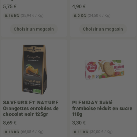
5
,75 €
4
,90 €
(35,94 € / Kg)
(24,50 € / Kg)
0.16 KG
0.2 KG
Choisir un magasin
Choisir un magasin
SAVEURS ET NATURE
PLENIDAY
Sablé
Orangettes enrobées de
framboise réduit en sucre
chocolat noir 125gr
110g
8
,69 €
3
,30 €
(66,85 € / Kg)
(30,00 € / Kg)
0.13 KG
0.11 KG