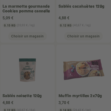
La marmotte gourmande
Sablés cacahuètes 120g
Cookies pomme cannelle
5
,09 €
4
,88 €
(33,93 € / kg)
(40,67 € / kg)
0.15 KG
0.12 KG
Choisir un magasin
Choisir un magasin
Sablés noisette 120g
Muffin myrtilles 2x70g
4
,88 €
3
,70 €
(40,67 € / Kg)
(26,43 € / kg)
0.12 KG
0.14 KG