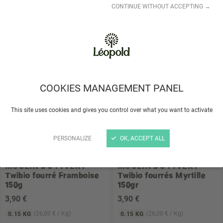
CONTINUE WITHOUT ACCEPTING →
3
,98 €
4
,09 €
(20,95 € / Kg)
(27,27 € / Kg)
0.19 KG
0.15 KG
Choisir un magasin
Choisir un magasin
STOCK LIMITÉ
COOKIES MANAGEMENT PANEL
This site uses cookies and gives you control over what you want to activate
PERSONALIZE
OK, ACCEPT ALL
MOULIN DU PIVERT
MOULIN DU PIVERT
Twibio fourré Framboise
Twibio fourrés Myrtille
150g
150gr
3
,90 €
3
,90 €
(26,00 € / Kg)
(26,00 € / Kg)
0.15 KG
0.15 KG