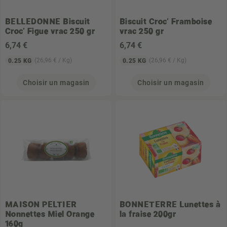
BELLEDONNE
Biscuit
Biscuit Croc' Framboise
Croc' Figue vrac 250 gr
vrac 250 gr
6
,74 €
6
,74 €
(26,96 € / Kg)
(26,96 € / Kg)
0.25 KG
0.25 KG
Choisir un magasin
Choisir un magasin
MAISON PELTIER
BONNETERRE
Lunettes à
Nonnettes Miel Orange
la fraise 200gr
160g