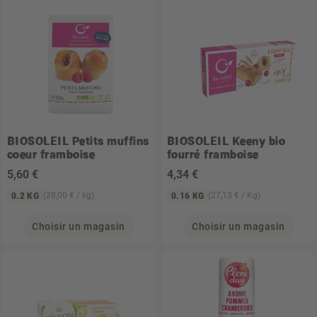
BIOSOLEIL
Petits muffins
BIOSOLEIL
Keeny bio
coeur framboise
fourré framboise
5
,60 €
4
,34 €
(28,00 € / kg)
(27,13 € / Kg)
0.2 KG
0.16 KG
Choisir un magasin
Choisir un magasin