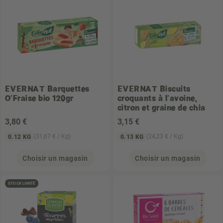
EVERNAT
Barquettes
EVERNAT
Biscuits
O'Fraise bio 120gr
croquants à l'avoine,
citron et graine de chia
3
,80 €
3
,15 €
(31,67 € / Kg)
(24,23 € / Kg)
0.12 KG
0.13 KG
Choisir un magasin
Choisir un magasin
STOCK LIMITÉ