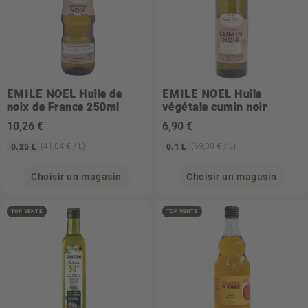
EMILE NOEL
Huile de
EMILE NOEL
Huile
noix de France 250ml
végétale cumin noir
10
,26 €
6
,90 €
(41,04 € / L)
(69,00 € / L)
0.25 L
0.1 L
Choisir un magasin
Choisir un magasin
TOP VENTE
TOP VENTE