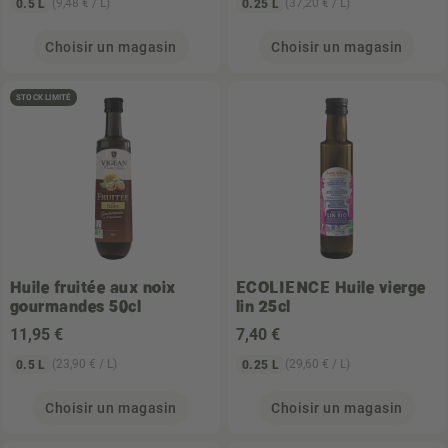
(9,48 € / L)
(37,20 € / L)
0.5 L
0.25 L
Choisir un magasin
Choisir un magasin
STOCK LIMITÉ
Huile fruitée aux noix
ECOLIENCE
Huile vierge
gourmandes 50cl
lin 25cl
11
,95 €
7
,40 €
(23,90 € / L)
(29,60 € / L)
0.5 L
0.25 L
Choisir un magasin
Choisir un magasin