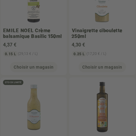
EMILE NOEL
Crème
Vinaigrette ciboulette
balsamique Basilic 150ml
250ml
4
,37 €
4
,30 €
(29,13 € / L)
(17,20 € / L)
0.15 L
0.25 L
Choisir un magasin
Choisir un magasin
STOCK LIMITÉ