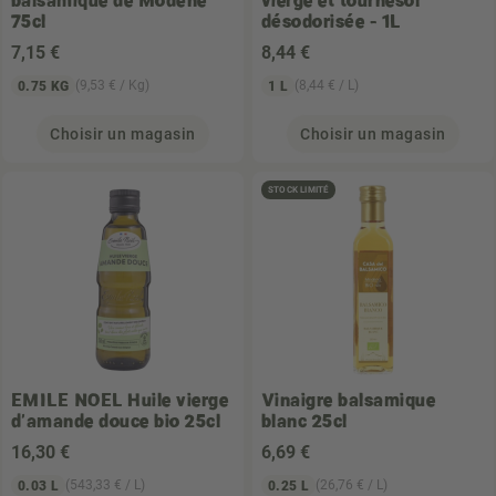
75cl
désodorisée - 1L
7
,15 €
8
,44 €
(9,53 € / Kg)
(8,44 € / L)
0.75 KG
1 L
Choisir un magasin
Choisir un magasin
STOCK LIMITÉ
EMILE NOEL
Huile vierge
Vinaigre balsamique
d'amande douce bio 25cl
blanc 25cl
16
,30 €
6
,69 €
(543,33 € / L)
(26,76 € / L)
0.03 L
0.25 L