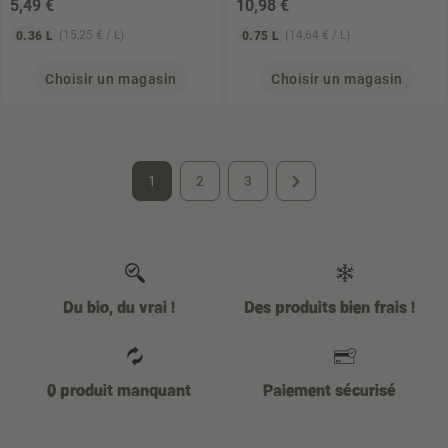
5
,49 €
10
,98 €
(15,25 € / L)
(14,64 € / L)
0.36 L
0.75 L
Choisir un magasin
Choisir un magasin
1
2
3
Du bio, du vrai !
Des produits bien frais !
0 produit manquant
Paiement sécurisé