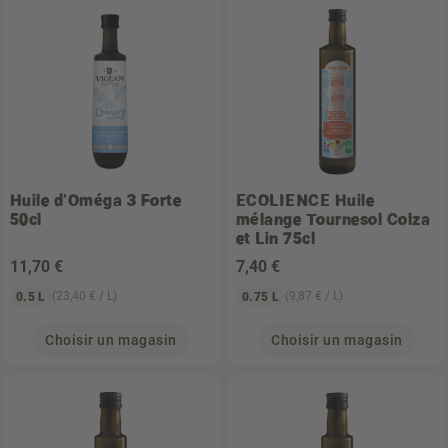
Huile d'Oméga 3 Forte
ECOLIENCE
Huile
50cl
mélange Tournesol Colza
et Lin 75cl
11
,70 €
7
,40 €
(23,40 € / L)
(9,87 € / L)
0.5 L
0.75 L
Choisir un magasin
Choisir un magasin