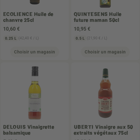
ECOLIENCE
Huile de
QUINTESENS
Huile
chanvre 25cl
future maman 50cl
10
,60 €
10
,95 €
(42,40 € / L)
(21,90 € / L)
0.25 L
0.5 L
Choisir un magasin
Choisir un magasin
DELOUIS
Vinaigrette
UBERTI
Vinaigre aux 50
balsamique
extraits végétaux 75cl