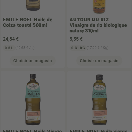
EMILE NOEL
Huile de
AUTOUR DU RIZ
Colza toasté 500ml
Vinaigre de riz biologique
nature 310ml
24
,84 €
5
,55 €
(49,68 € / L)
(17,90 € / Kg)
0.5 L
0.31 KG
Choisir un magasin
Choisir un magasin
EMILE NOEL
Huile Vierge
EMILE NOEL
Huile vierge