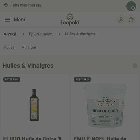
Faire mes courses
Rech
Menu
Aller au contenu
Accueil
Épicerie salée
Huiles & Vinaigres
Huiles
Vinaigre
Huiles & Vinaigres
PETIT PRIX
PETIT PRIX
ELIBIO
Huile de Colza 1L
EMILE NOEL
Huile de