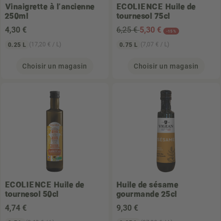
Vinaigrette à l'ancienne
ECOLIENCE
Huile de
250ml
tournesol 75cl
4
,30 €
6,25 €
5
,30 €
-15%
(17,20 € / L)
(7,07 € / L)
0.25 L
0.75 L
Choisir un magasin
Choisir un magasin
ECOLIENCE
Huile de
Huile de sésame
tournesol 50cl
gourmande 25cl
4
,74 €
9
,30 €