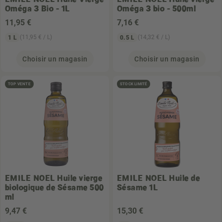
Oméga 3 Bio - 1L
Oméga 3 bio - 500ml
11
,95 €
7
,16 €
(11,95 € / L)
(14,32 € / L)
1 L
0.5 L
Choisir un magasin
Choisir un magasin
TOP VENTE
STOCK LIMITÉ
EMILE NOEL
Huile vierge
EMILE NOEL
Huile de
biologique de Sésame 500
Sésame 1L
ml
9
,47 €
15
,30 €