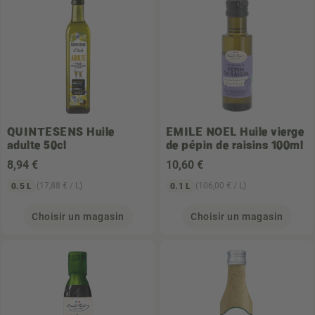
QUINTESENS
Huile
EMILE NOEL
Huile vierge
adulte 50cl
de pépin de raisins 100ml
8
,94 €
10
,60 €
(17,88 € / L)
(106,00 € / L)
0.5 L
0.1 L
Choisir un magasin
Choisir un magasin