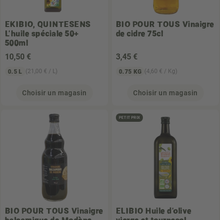
EKIBIO, QUINTESENS
BIO POUR TOUS
Vinaigre
L'huile spéciale 50+
de cidre 75cl
500ml
10
,50 €
3
,45 €
(21,00 € / L)
(4,60 € / Kg)
0.5 L
0.75 KG
Choisir un magasin
Choisir un magasin
PETIT PRIX
BIO POUR TOUS
Vinaigre
ELIBIO
Huile d'olive
balsamique de Modène
vierge et tournesol