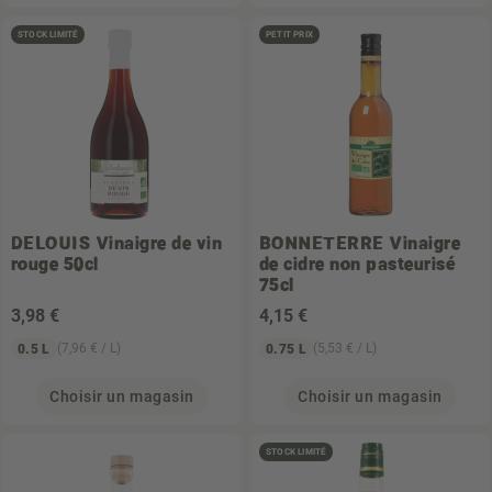
STOCK LIMITÉ
PETIT PRIX
DELOUIS
Vinaigre de vin
BONNETERRE
Vinaigre
rouge 50cl
de cidre non pasteurisé
75cl
3
,98 €
4
,15 €
(7,96 € / L)
(5,53 € / L)
0.5 L
0.75 L
Choisir un magasin
Choisir un magasin
STOCK LIMITÉ