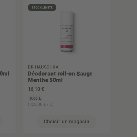
STOCK LIMITÉ
DR HAUSCHKA
50ml
Déodorant roll-on Sauge
Menthe 50ml
16
,10 €
0.05 L
(322,00 € / L)
Choisir un magasin