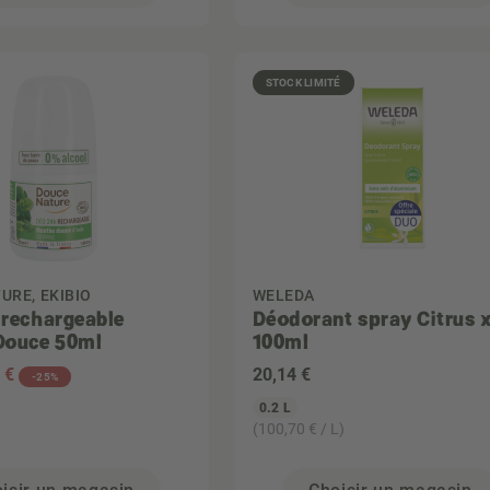
STOCK LIMITÉ
URE, EKIBIO
WELEDA
e rechargeable
Déodorant spray Citrus 
Douce 50ml
100ml
2 €
20
,14 €
-25%
0.2 L
(100,70 € / L)