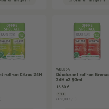
isir un magasin
Choisir un magasin
WELEDA
t roll-on Citrus 24H
Déodorant roll-on Grena
24H x2 50ml
16
,80 €
0.1 L
)
(168,00 € / L)