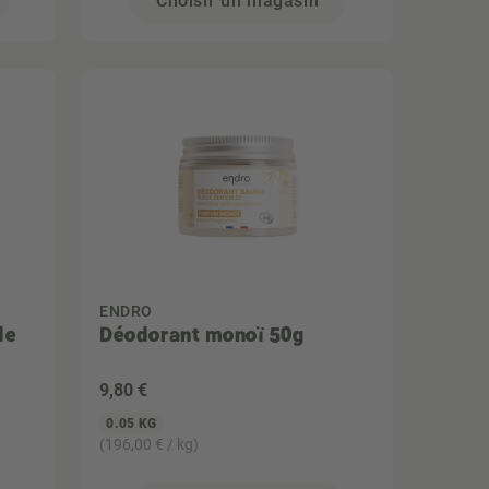
Choisir un magasin
ENDRO
de
Déodorant monoï 50g
9
,80 €
0.05 KG
(196,00 € / kg)