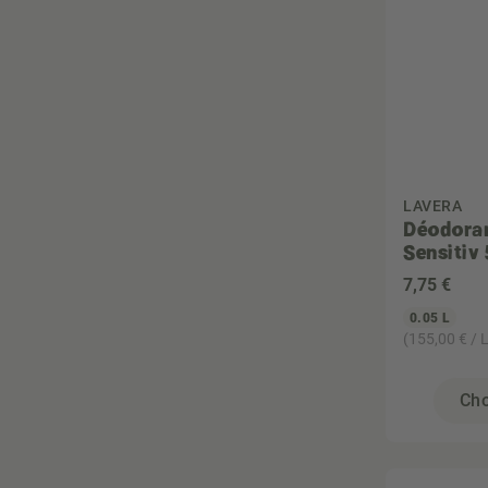
Vegan
Végétarien
Zéro déchet
LAVERA
Déodoran
Sensitiv
7
,75 €
0.05 L
(155,00 € / L
Cho