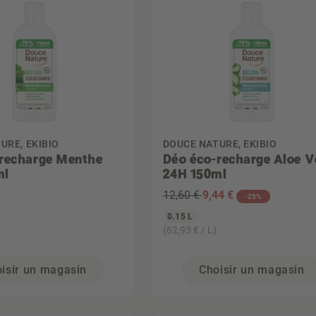
URE, EKIBIO
DOUCE NATURE, EKIBIO
recharge Menthe
Déo éco-recharge Aloe V
ml
24H 150ml
12,60 €
9
,44 €
-25%
0.15 L
(62,93 € / L)
isir un magasin
Choisir un magasin