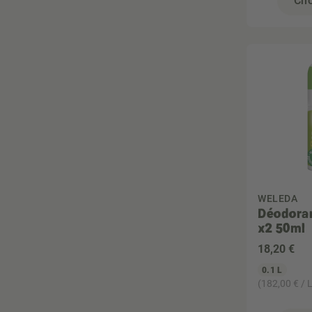
Cho
WELEDA
Déodoran
x2 50ml
18
,20 €
0.1 L
(182,00 € / L