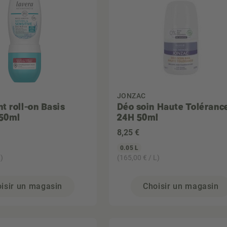
JONZAC
t roll-on Basis
Déo soin Haute Toléranc
 50ml
24H 50ml
8
,25 €
0.05 L
)
(165,00 € / L)
isir un magasin
Choisir un magasin