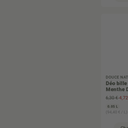
DOUCE NAT
Déo bill
Menthe 
6,30 €
4
,7
0.05 L
(94,40 € / L)