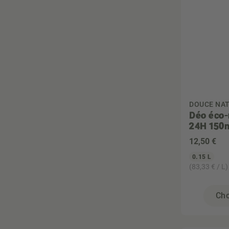
DOUCE NAT
Déo éco-
24H 150
12
,50 €
0.15 L
(83,33 € / L)
Cho