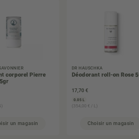
 SAVONNIER
DR HAUSCHKA
t corporel Pierre
Déodorant roll-on Rose 
15gr
17
,70 €
0.05 L
G)
(354,00 € / L)
isir un magasin
Choisir un magasin