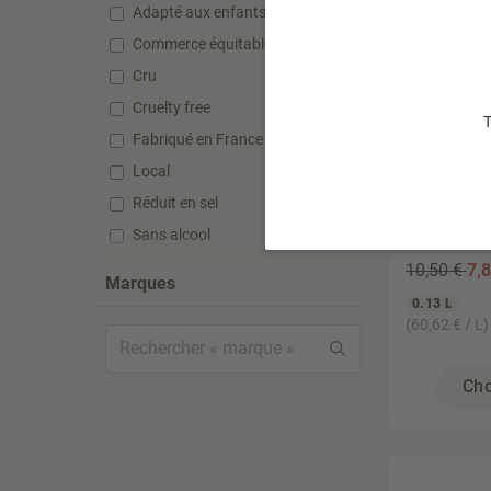
Adapté aux enfants
Commerce équitable
Cru
Cruelty free
T
Fabriqué en France
Local
DOUCE NAT
Réduit en sel
Déodoran
125ml
Sans alcool
Sans gluten
10,50 €
7
,
Marques
Sans huile de palme
0.13 L
(60,62 € / L)
Sans lactose
Sans silicone
Cho
Sans sucre ajouté
Sans sulfate
Sans sulfite
Super aliment