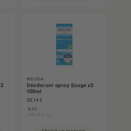
WELEDA
x2
Déodorant spray Sauge x2
100ml
20
,14 €
0.2 L
(100,70 € / L)