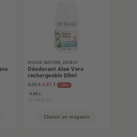
DOUCE NATURE, EKIBIO
era
Déodorant Aloe Vera
rechargeable 50ml
6,50 €
4
,87 €
-25%
0.05 L
(97,40 € / L)
Choisir un magasin