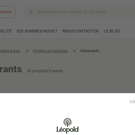
romos
Aller au contenu
ÉLITÉ
QUI SOMMES-NOUS ?
NOUS CONTACTER
LE BLOG
giène & Soin
Hygiène du quotidien
Déodorants
rants
36 produits trouvés
CO
STOCK LIMITÉ