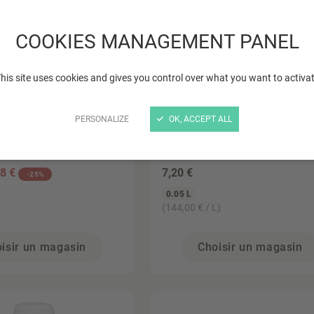
COOKIES MANAGEMENT PANEL
his site uses cookies and gives you control over what you want to activa
PERSONALIZE
OK, ACCEPT ALL
URE, EKIBIO
JONZAC
t spray Verveine
Déodorant fraîcheur 24H
50ml
88 €
7
,20 €
-25%
0.05 L
(144,00 € / L)
isir un magasin
Choisir un magasin