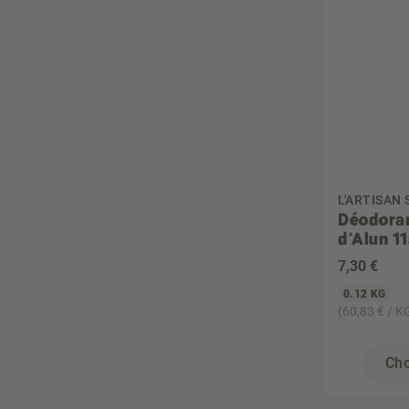
L'ARTISAN
Déodoran
d'Alun 1
7
,30 €
0.12 KG
(60,83 € / K
Cho