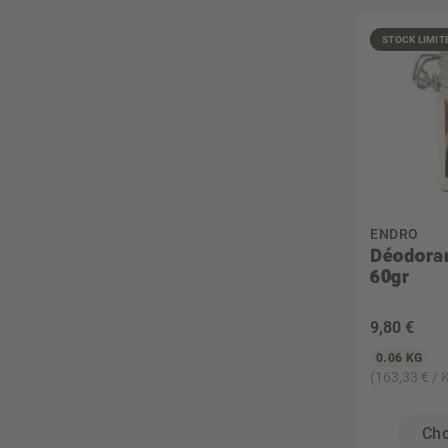
STOCK LIMIT
ENDRO
Déodoran
60gr
9
,80 €
0.06 KG
(163,33 € / 
Cho