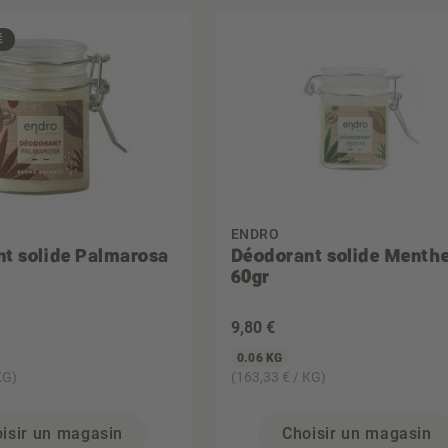
É
ENDRO
t solide Palmarosa
Déodorant solide Menth
60gr
9
,80 €
0.06 KG
KG)
(163,33 € / KG)
isir un magasin
Choisir un magasin