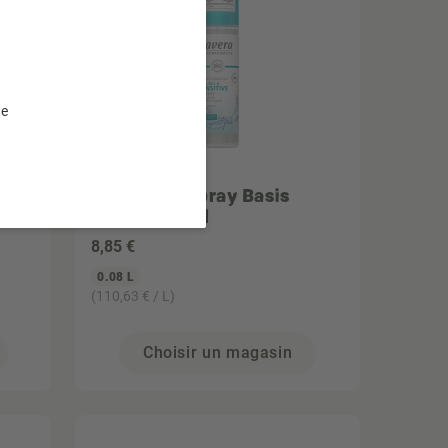
te
LAVERA
Déodorant spray Basis
Sensitiv 75ml
8
,85 €
0.08 L
(110,63 € / L)
Choisir un magasin