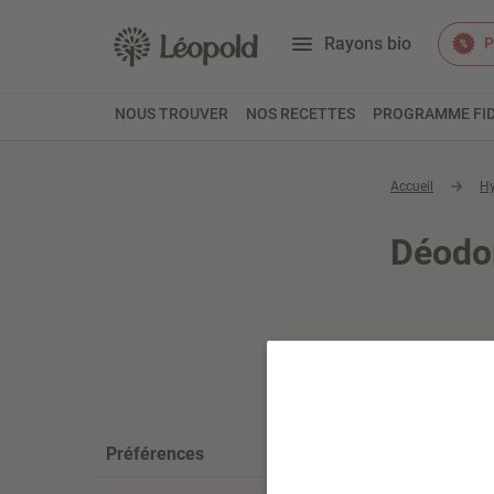
Rayons bio
P
NOUS TROUVER
NOS RECETTES
PROGRAMME FID
Accueil
Hy
Déodo
Préférences