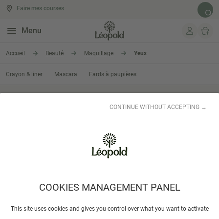
Faire mes courses
Rech
Menu
Aller au contenu
Accueil
Beauté
Maquillage
Yeux
Crayon & liner
Mascara
Fards à paupières
Yeux
CONTINUE WITHOUT ACCEPTING →
COOKIES MANAGEMENT PANEL
This site uses cookies and gives you control over what you want to activate
LYSEA
Mascara Lady
Mascara noir