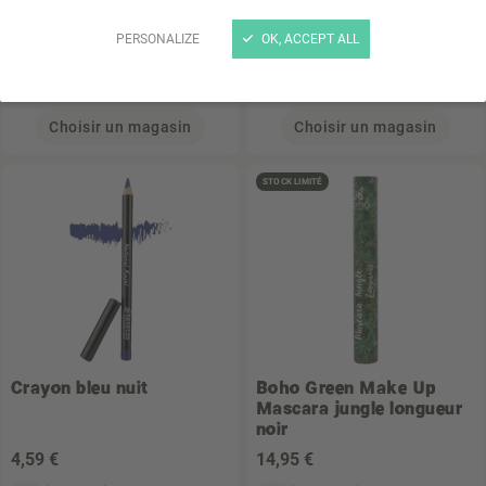
Green 9ml
PERSONALIZE
OK, ACCEPT ALL
14
,90 €
13
,46 €
(1 490,00 € / L)
(13,46 € / u)
0.01 L
1 U
Choisir un magasin
Choisir un magasin
STOCK LIMITÉ
Crayon bleu nuit
Boho Green Make Up
Mascara jungle longueur
noir
4
,59 €
14
,95 €