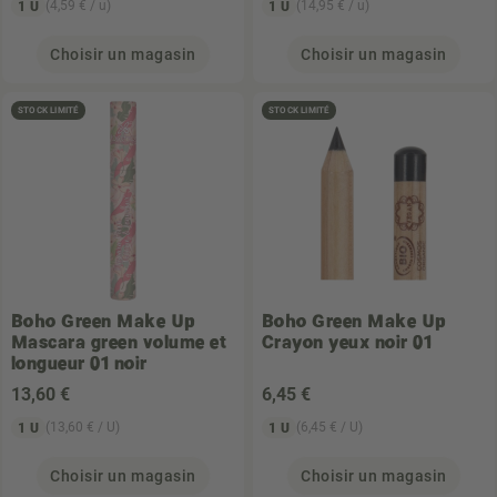
(4,59 € / u)
(14,95 € / u)
1 U
1 U
Choisir un magasin
Choisir un magasin
STOCK LIMITÉ
STOCK LIMITÉ
Boho Green Make Up
Boho Green Make Up
Mascara green volume et
Crayon yeux noir 01
longueur 01 noir
13
,60 €
6
,45 €
(13,60 € / U)
(6,45 € / U)
1 U
1 U
Choisir un magasin
Choisir un magasin