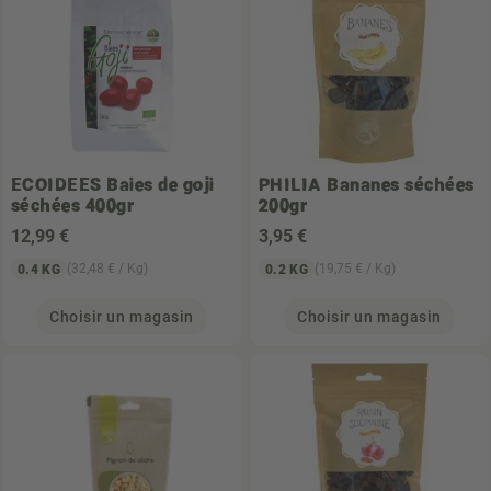
ECOIDEES
Baies de goji
PHILIA
Bananes séchées
séchées 400gr
200gr
12
,99 €
3
,95 €
(32,48 € / Kg)
(19,75 € / Kg)
0.4 KG
0.2 KG
Choisir un magasin
Choisir un magasin