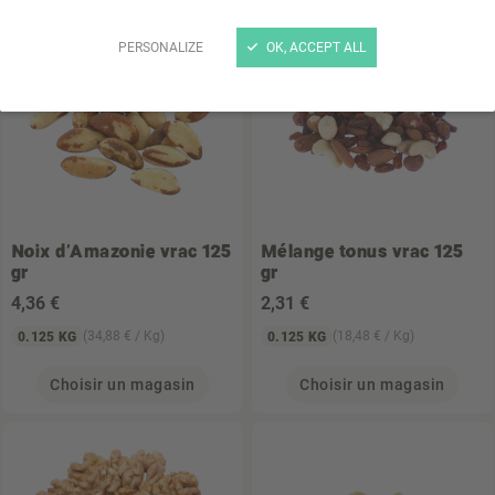
PERSONALIZE
OK, ACCEPT ALL
Noix d'Amazonie vrac 125
Mélange tonus vrac 125
gr
gr
4
,36 €
2
,31 €
(34,88 € / Kg)
(18,48 € / Kg)
0.125 KG
0.125 KG
Choisir un magasin
Choisir un magasin