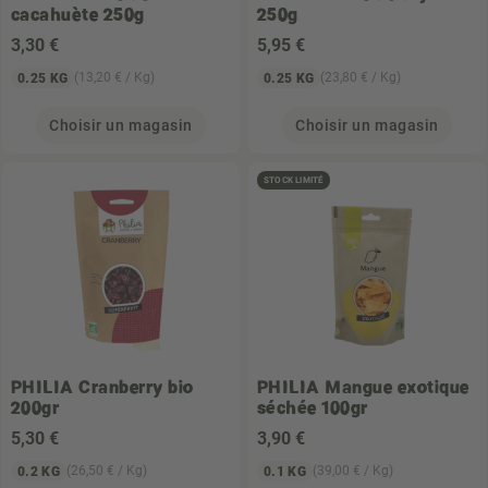
cacahuète 250g
250g
3
,30 €
5
,95 €
(13,20 € / Kg)
(23,80 € / Kg)
0.25 KG
0.25 KG
Choisir un magasin
Choisir un magasin
STOCK LIMITÉ
PHILIA
Cranberry bio
PHILIA
Mangue exotique
200gr
séchée 100gr
5
,30 €
3
,90 €
(26,50 € / Kg)
(39,00 € / Kg)
0.2 KG
0.1 KG