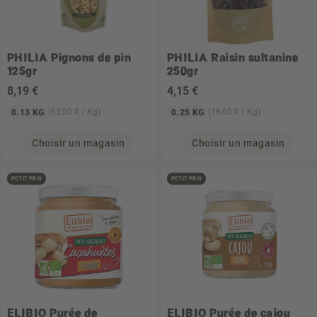
PHILIA
Pignons de pin
PHILIA
Raisin sultanine
125gr
250gr
8
,19 €
4
,15 €
(63,00 € / Kg)
(16,60 € / Kg)
0.13 KG
0.25 KG
Choisir un magasin
Choisir un magasin
PETIT PRIX
PETIT PRIX
ELIBIO
Purée de
ELIBIO
Purée de cajou