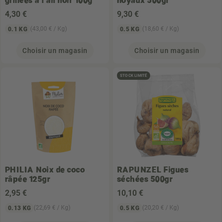
4
,30 €
9
,30 €
(43,00 € / Kg)
(18,60 € / Kg)
0.1 KG
0.5 KG
Choisir un magasin
Choisir un magasin
STOCK LIMITÉ
PHILIA
Noix de coco
RAPUNZEL
Figues
râpée 125gr
séchées 500gr
2
,95 €
10
,10 €
(22,69 € / Kg)
(20,20 € / Kg)
0.13 KG
0.5 KG