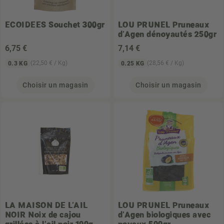
ECOIDEES
Souchet 300gr
LOU PRUNEL
Pruneaux
d'Agen dénoyautés 250gr
6
,75 €
7
,14 €
(22,50 € / Kg)
(28,56 € / Kg)
0.3 KG
0.25 KG
Choisir un magasin
Choisir un magasin
LA MAISON DE L'AIL
LOU PRUNEL
Pruneaux
NOIR
Noix de cajou
d'Agen biologiques avec
grillées à l'ail noir 100g
noyaux 500gr