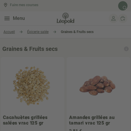
Faire mes courses
Rech
Menu
Aller au contenu
Accueil
Épicerie salée
Graines & Fruits secs
Graines & Fruits secs
Cacahuètes grillées
Amandes grillées au
salées vrac 125 gr
tamari vrac 125 gr