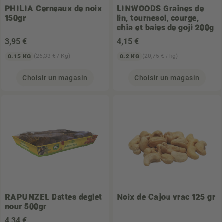
PHILIA
Cerneaux de noix
LINWOODS
Graines de
150gr
lin, tournesol, courge,
chia et baies de goji 200g
3
,95 €
4
,15 €
(26,33 € / Kg)
(20,75 € / kg)
0.15 KG
0.2 KG
Choisir un magasin
Choisir un magasin
RAPUNZEL
Dattes deglet
Noix de Cajou vrac 125 gr
nour 500gr
4
,34 €