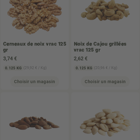
Cerneaux de noix vrac 125
Noix de Cajou grillées
gr
vrac 125 gr
3
,74 €
2
,62 €
(29,92 € / Kg)
(20,96 € / Kg)
0.125 KG
0.125 KG
Choisir un magasin
Choisir un magasin