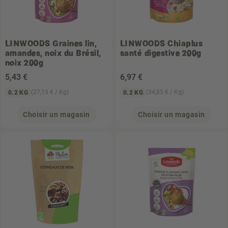
LINWOODS
Graines lin,
LINWOODS
Chiaplus
amandes, noix du Brésil,
santé digestive 200g
noix 200g
5
,43 €
6
,97 €
(27,15 € / Kg)
(34,85 € / Kg)
0.2 KG
0.2 KG
Choisir un magasin
Choisir un magasin