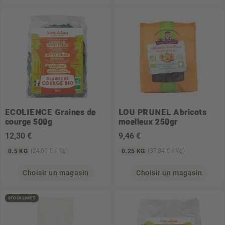
ECOLIENCE
Graines de
LOU PRUNEL
Abricots
courge 500g
moelleux 250gr
12
,30 €
9
,46 €
(24,60 € / Kg)
(37,84 € / Kg)
0.5 KG
0.25 KG
Choisir un magasin
Choisir un magasin
STOCK LIMITÉ