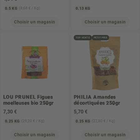
(8,68 € / Kg)
0.5 KG
0.13 KG
Choisir un magasin
Choisir un magasin
TOP VENTE
PETIT PRIX
LOU PRUNEL
Figues
PHILIA
Amandes
moelleuses bio 250gr
décortiquées 250gr
7
,30 €
5
,70 €
(29,20 € / Kg)
(22,80 € / Kg)
0.25 KG
0.25 KG
Choisir un magasin
Choisir un magasin