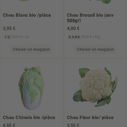
Chou Blanc bio /pièce
Chou Brocoli bio (env
500gr)
3
,95 €
4
,00 €
(3,95 € / U)
(8,00 € / Kg)
1 U
0.5 KG
Choisir un magasin
Choisir un magasin
Chou Chinois bio /pièce
Chou Fleur bio/ pièce
4
,95 €
3
,95 €