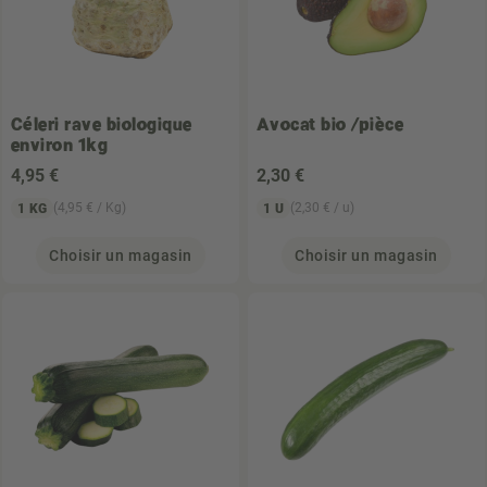
Céleri rave biologique
Avocat bio /pièce
environ 1kg
4
,95 €
2
,30 €
(4,95 € / Kg)
(2,30 € / u)
1 KG
1 U
Choisir un magasin
Choisir un magasin