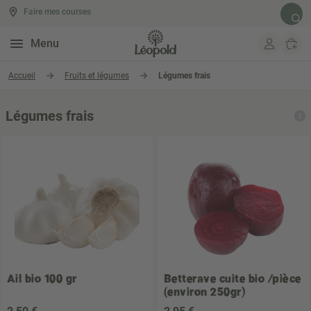
Faire mes courses
Rech
Menu
Aller au contenu
Accueil
Fruits et légumes
Légumes frais
Légumes frais
Ail bio 100 gr
Betterave cuite bio /pièce
(environ 250gr)