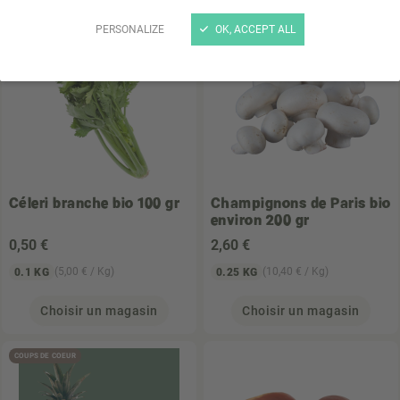
PERSONALIZE
OK, ACCEPT ALL
Céleri branche bio 100 gr
Champignons de Paris bio
environ 200 gr
0
,50 €
2
,60 €
(5,00 € / Kg)
(10,40 € / Kg)
0.1 KG
0.25 KG
Choisir un magasin
Choisir un magasin
COUPS DE COEUR