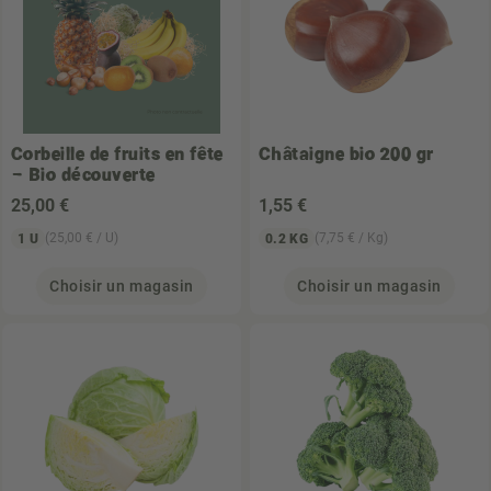
Corbeille de fruits en fête
Châtaigne bio 200 gr
– Bio découverte
25
,00 €
1
,55 €
(25,00 € / U)
(7,75 € / Kg)
1 U
0.2 KG
Choisir un magasin
Choisir un magasin