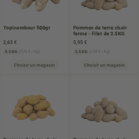
Topinambour 500gr
Pommes de terre chair
ferme - Filet de 2.5KG
2
,63 €
5
,95 €
(5,26 € / Kg)
(2,38 € / Kg)
0.5 KG
2.5 KG
Choisir un magasin
Choisir un magasin