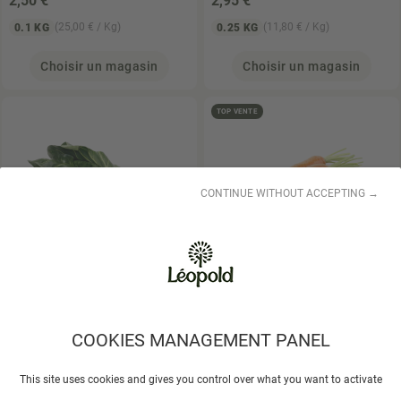
2
,50 €
2
,95 €
(25,00 € / Kg)
(11,80 € / Kg)
0.1 KG
0.25 KG
Choisir un magasin
Choisir un magasin
TOP VENTE
CONTINUE WITHOUT ACCEPTING →
Blettes bio 200 gr
lot de 5 carottes bio
environ 500gr
1
,10 €
1
,95 €
COOKIES MANAGEMENT PANEL
(5,50 € / Kg)
(1,95 € / U)
0.2 KG
1 U
This site uses cookies and gives you control over what you want to activate
Choisir un magasin
Choisir un magasin