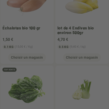
Échalotes bio 100 gr
lot de 4 Endives bio
environ 500gr
1
,50 €
4
,70 €
(15,00 € / Kg)
(9,40 € / kg)
0.1 KG
0.5 KG
Choisir un magasin
Choisir un magasin
TOP VENTE