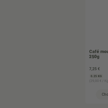
Café mo
250g
7
,25 €
0.25 KG
(29,00 € / K
Cho