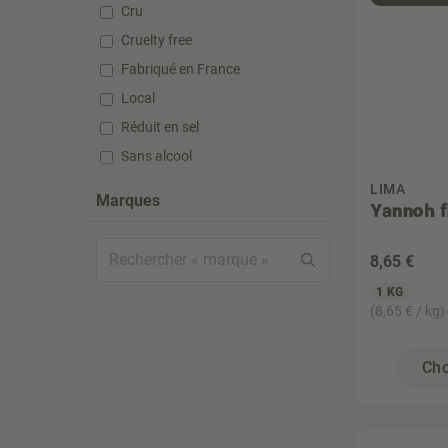
Cru
Cruelty free
Fabriqué en France
Local
Réduit en sel
Sans alcool
Sans gluten
LIMA
Marques
Yannoh fi
Sans huile de palme
Sans lactose
8
,65 €
Sans silicone
1 KG
Sans sucre ajouté
(8,65 € / kg)
Sans sulfate
Sans sulfite
Cho
Super aliment
Vegan
Végétarien