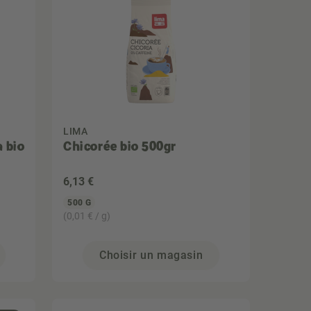
LIMA
a bio
Chicorée bio 500gr
6
,13 €
500 G
(0,01 € / g)
Choisir un magasin