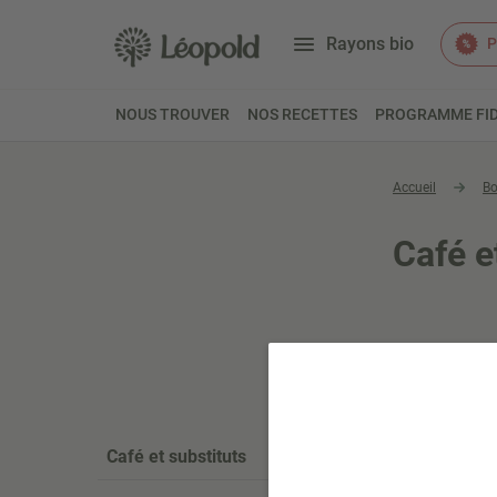
Rayons bio
P
NOUS TROUVER
NOS RECETTES
PROGRAMME FID
Accueil
Bo
Café e
Café et substituts