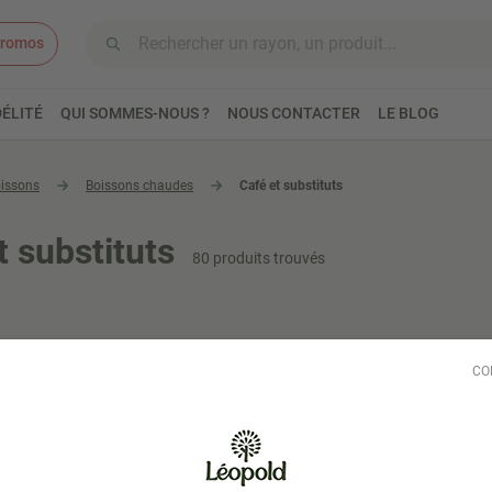
romos
Aller au contenu
ÉLITÉ
QUI SOMMES-NOUS ?
NOUS CONTACTER
LE BLOG
issons
Boissons chaudes
Café et substituts
t substituts
80 produits trouvés
CO