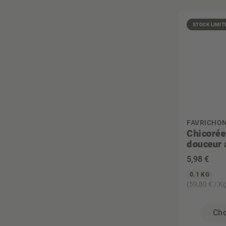
STOCK LIMIT
FAVRICHO
Chicorée
douceur 
5
,98 €
0.1 KG
(59,80 € / K
Cho