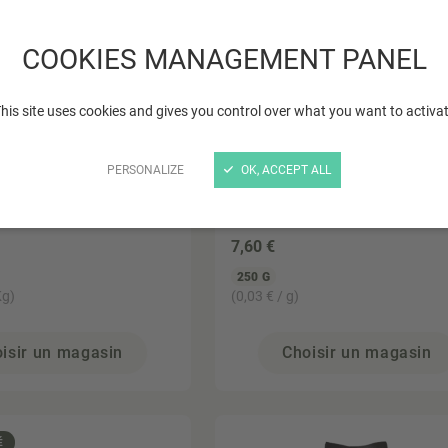
COOKIES MANAGEMENT PANEL
his site uses cookies and gives you control over what you want to activa
PERSONALIZE
OK, ACCEPT ALL
ure
DESTINATION
irculation 32gr
Café moulu bio 100% pur
arabica 250gr
7
,60 €
250 G
Kg)
(0,03 € / g)
isir un magasin
Choisir un magasin
É