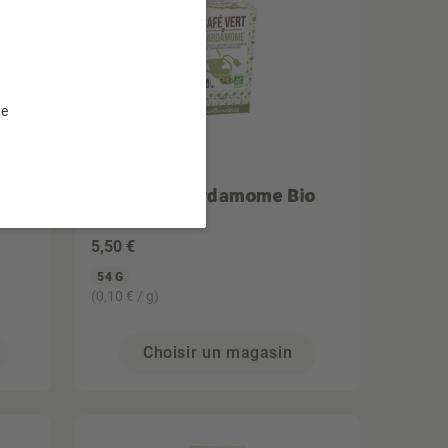
te
AROMANDISE
Café vert Cardamome Bio
x18 sachets
5
,50 €
54 G
(0,10 € / g)
Choisir un magasin