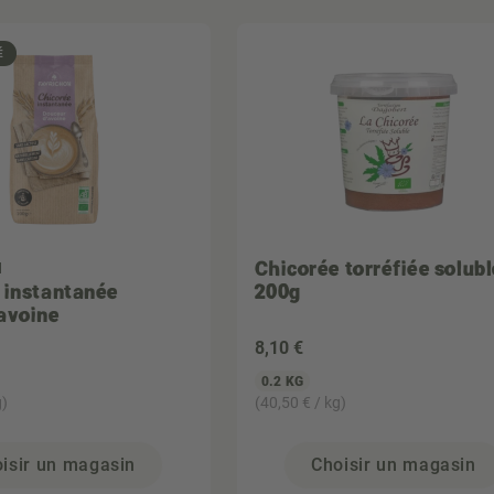
É
Chicorée torréfiée solubl
N
 instantanée
200g
avoine
8
,10 €
0.2 KG
g)
(40,50 € / kg)
isir un magasin
Choisir un magasin