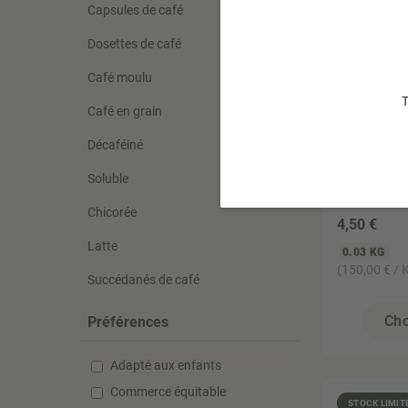
Capsules de café
Dosettes de café
Café moulu
T
Café en grain
Décaféiné
Romon Nat
Tisane C
Soluble
Chicorée
4
,50 €
Latte
0.03 KG
(150,00 € / 
Succédanés de café
Cho
Préférences
Adapté aux enfants
Commerce équitable
STOCK LIMIT