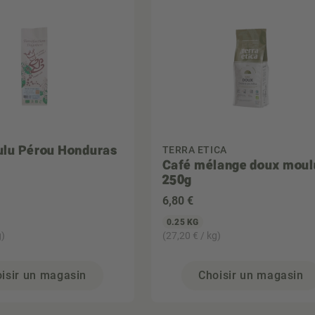
ulu Pérou Honduras
TERRA ETICA
Café mélange doux moul
250g
6
,80 €
0.25 KG
g)
(27,20 € / kg)
isir un magasin
Choisir un magasin