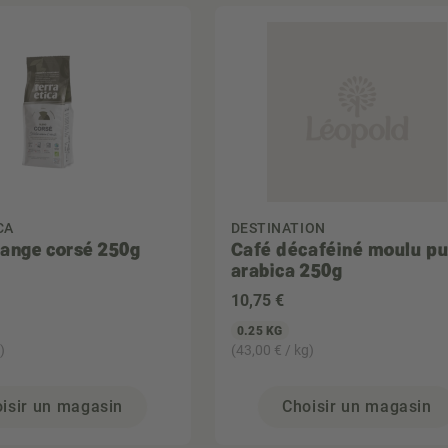
CA
DESTINATION
ange corsé 250g
Café décaféiné moulu pu
arabica 250g
10
,75 €
0.25 KG
)
(43,00 € / kg)
isir un magasin
Choisir un magasin