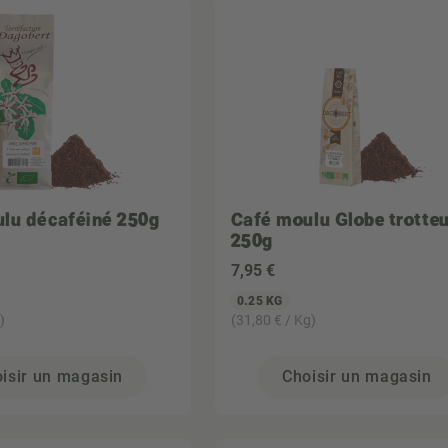
lu décaféiné 250g
Café moulu Globe trotte
250g
7
,95 €
0.25 KG
)
(31,80 € / Kg)
isir un magasin
Choisir un magasin