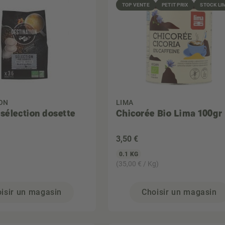
TOP VENTE
PETIT PRIX
STOCK LI
ON
LIMA
 sélection dosette
Chicorée Bio Lima 100gr
3
,50 €
0.1 KG
(35,00 € / Kg)
isir un magasin
Choisir un magasin