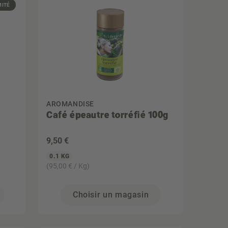
MITÉ
AROMANDISE
Café épeautre torréfié 100g
9
,50 €
0.1 KG
(95,00 € / Kg)
Choisir un magasin