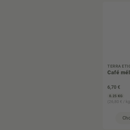
TERRA ETI
Café mél
6
,70 €
0.25 KG
(26,80 € / kg
Cho