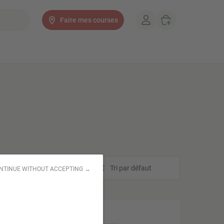
Faire mes courses
Tri
Tri par défaut
NTINUE WITHOUT ACCEPTING →