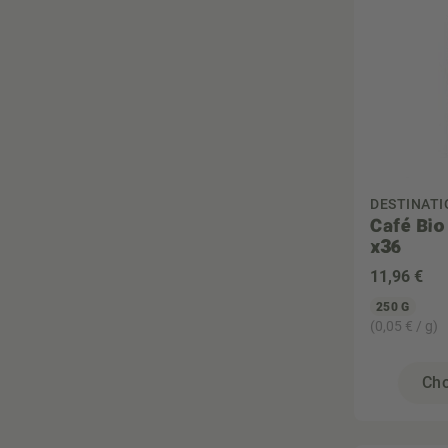
Zéro déchet
DESTINATI
Café Bio
x36
11
,96 €
250 G
(0,05 € / g)
Cho