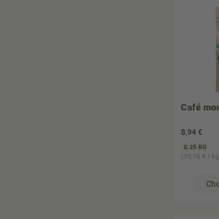
Café mou
8
,94 €
0.25 KG
(35,76 € / kg
Cho