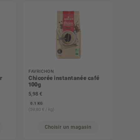
FAVRICHON
r
Chicorée instantanée café
100g
5
,98 €
0.1 KG
(59,80 € / kg)
Choisir un magasin