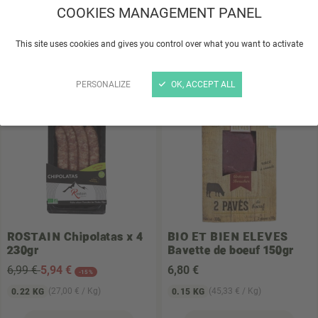
COOKIES MANAGEMENT PANEL
6
,25 €
6
,99 €
(31,25 € / Kg)
(31,77 € / Kg)
0.2 KG
0.22 KG
This site uses cookies and gives you control over what you want to activate
Choisir un magasin
Choisir un magasin
PERSONALIZE
OK, ACCEPT ALL
ROSTAIN
Chipolatas x 4
BIO ET BIEN ELEVES
230gr
Bavette de boeuf 150gr
6,99 €
5
,94 €
6
,80 €
-15%
(27,00 € / Kg)
(45,33 € / Kg)
0.22 KG
0.15 KG