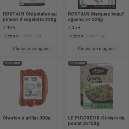
ROSTAIN
Chipolatas au
ROSTAIN
Merguez boeuf
piment d'espelette 220g
agneau x4 220g
7
,40 €
7
,35 €
(33,64 € / Kg)
(33,41 € / kg)
0.22 KG
0.22 KG
Choisir un magasin
Choisir un magasin
STOCK LIMITÉ
STOCK LIMITÉ
Chorizo à griller 300g
LE PICOREUR
Gésiers de
poulet 2x150g