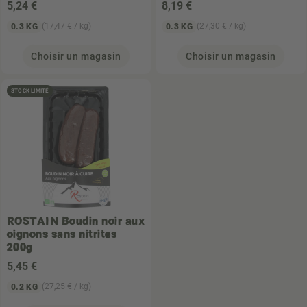
5
,24 €
8
,19 €
(17,47 € / kg)
(27,30 € / kg)
0.3 KG
0.3 KG
Choisir un magasin
Choisir un magasin
STOCK LIMITÉ
ROSTAIN
Boudin noir aux
oignons sans nitrites
200g
5
,45 €
(27,25 € / kg)
0.2 KG