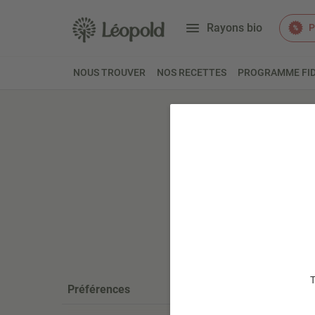
Rayons bio
P
NOUS TROUVER
NOS RECETTES
PROGRAMME FID
Accueil
Fr
Riz
2 pro
T
Préférences
STOCK LIMIT