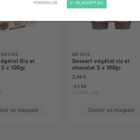
PERSONALIZE
OK, ACCEPT ALL
 NATURE
MO RICE
égétal Riz et
Dessert végétal riz et
 2 x 100gr
chocolat 2 x 100gr
2
,49 €
0.2 KG
g)
(12,45 € / Kg)
isir un magasin
Choisir un magasin