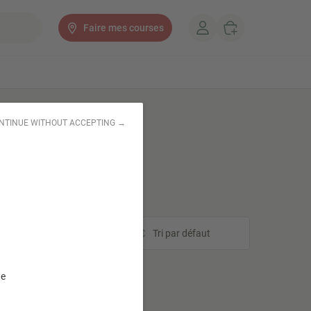
Faire mes courses
NTINUE WITHOUT ACCEPTING →
Tri
Tri par défaut
te