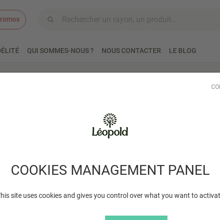
romos
Aller au contenu
ÉLITÉ
QUI SOMMES-NOUS ?
NOUS CONTACTER
LE BLOG
ais
Yaourts et desserts
Desserts végétaux
Riz
CO
duits trouvés
COOKIES MANAGEMENT PANEL
his site uses cookies and gives you control over what you want to activa
É