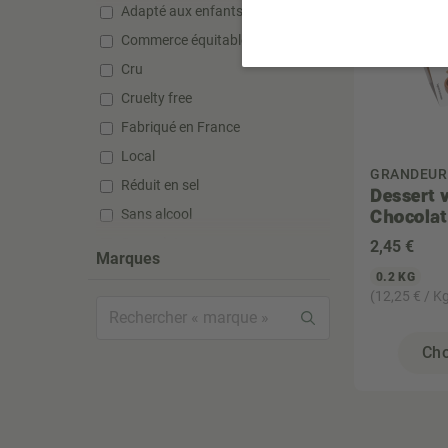
Adapté aux enfants
Commerce équitable
Cru
Cruelty free
Fabriqué en France
Local
GRANDEUR
Réduit en sel
Dessert v
Chocolat
Sans alcool
Sans gluten
2
,45 €
Marques
Sans huile de palme
0.2 KG
(12,25 € / K
Sans lactose
Sans silicone
Cho
Sans sucre ajouté
Sans sulfate
Sans sulfite
Super aliment