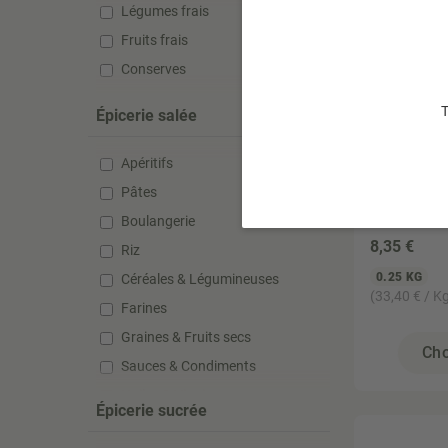
Légumes frais
Fruits frais
Conserves
T
Épicerie salée
Apéritifs
PROVENAN
Miel de 
Pâtes
250gr
Boulangerie
8
,35 €
Riz
0.25 KG
Céréales & Légumineuses
(33,40 € / K
Farines
Graines & Fruits secs
Cho
Sauces & Condiments
Huiles & Vinaigres
Épicerie sucrée
Conserves & Bocaux