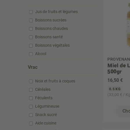
Jus de fruits et légumes
Boissons sucrées
Boissons chaudes
Boissons santé
Boissons végétales
Alcool
PROVENAN
Miel de 
Vrac
500gr
16
,50 €
Noix et fruits à coques
Céréales
0.5 KG
(33,00 € / K
Féculents
Légumineuse
Cho
Snack sucré
Aide cuisine