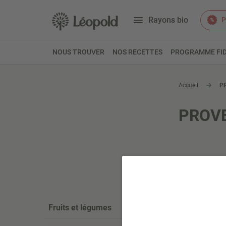
Rayons bio
P
NOUS TROUVER
NOS RECETTES
PROGRAMME FID
Accueil
P
PROV
Fruits et légumes