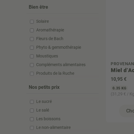
Bien être
Solaire
Aromathérapie
Fleurs de Bach
Phyto & gemmothérapie
Moustiques
PROVENAN
Compléments alimentaires
Miel d'A
Produits de la Ruche
10
,95 €
Nos petits prix
0.35 KG
(31,29 € / K
Le sucré
Le salé
Cho
Les boissons
Le non-alimentaire