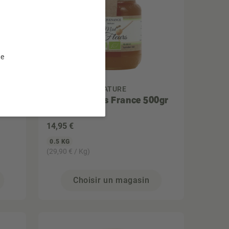
te
PROVENANCE NATURE
ce
Miel de Fleurs France 500gr
14
,95 €
0.5 KG
(29,90 € / Kg)
Choisir un magasin