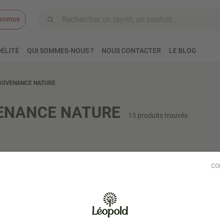
romos
Aller au contenu
ÉLITÉ
QUI SOMMES-NOUS ?
NOUS CONTACTER
LE BLOG
ROVENANCE NATURE
ENANCE NATURE
13 produits trouvés
CO