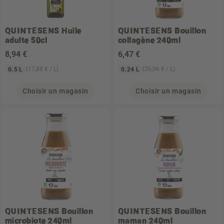
QUINTESENS
Huile
QUINTESENS
Bouillon
adulte 50cl
collagène 240ml
8
,94 €
6
,47 €
(17,88 € / L)
(26,96 € / L)
0.5 L
0.24 L
Choisir un magasin
Choisir un magasin
QUINTESENS
Bouillon
QUINTESENS
Bouillon
microbiote 240ml
maman 240ml