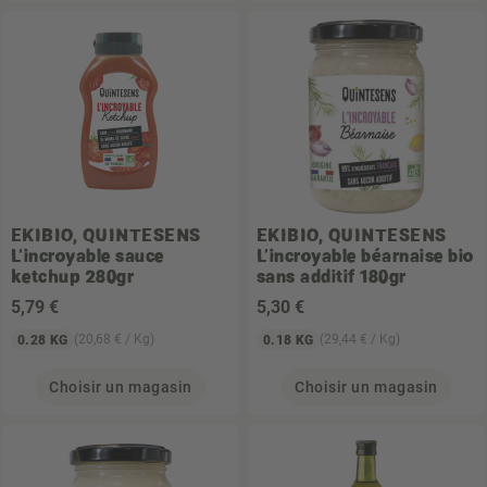
EKIBIO, QUINTESENS
EKIBIO, QUINTESENS
L'incroyable sauce
L'incroyable béarnaise bio
ketchup 280gr
sans additif 180gr
5
,79 €
5
,30 €
(20,68 € / Kg)
(29,44 € / Kg)
0.28 KG
0.18 KG
Choisir un magasin
Choisir un magasin