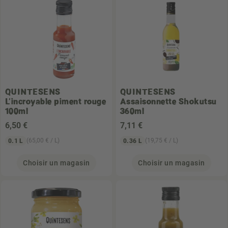
QUINTESENS
QUINTESENS
L'incroyable piment rouge
Assaisonnette Shokutsu
100ml
360ml
6
,50 €
7
,11 €
(65,00 € / L)
(19,75 € / L)
0.1 L
0.36 L
Choisir un magasin
Choisir un magasin