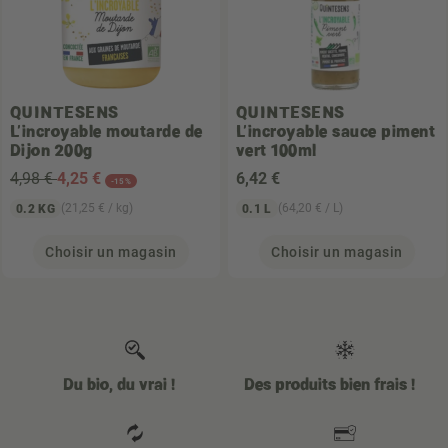
QUINTESENS
QUINTESENS
L'incroyable moutarde de
L'incroyable sauce piment
Dijon 200g
vert 100ml
4,98 €
4
,25 €
6
,42 €
-15%
(21,25 € / kg)
(64,20 € / L)
0.2 KG
0.1 L
Choisir un magasin
Choisir un magasin
Du bio, du vrai !
Des produits bien frais !