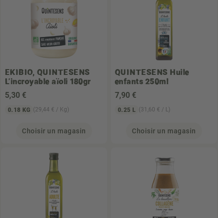
EKIBIO, QUINTESENS
QUINTESENS
Huile
L'incroyable aïoli 180gr
enfants 250ml
5
,30 €
7
,90 €
(29,44 € / Kg)
(31,60 € / L)
0.18 KG
0.25 L
Choisir un magasin
Choisir un magasin