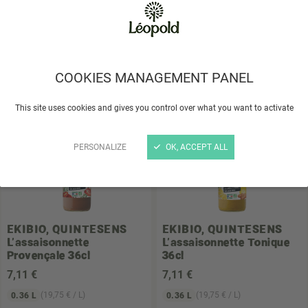
10
,50 €
7
,80 €
(21,00 € / L)
(31,20 € / L)
0.5 L
0.25 L
Choisir un magasin
Choisir un magasin
COOKIES MANAGEMENT PANEL
This site uses cookies and gives you control over what you want to activate
PERSONALIZE
OK, ACCEPT ALL
EKIBIO, QUINTESENS
EKIBIO, QUINTESENS
L'assaisonnette
L'assaisonnette Tonique
Provençale 36cl
36cl
7
,11 €
7
,11 €
(19,75 € / L)
(19,75 € / L)
0.36 L
0.36 L