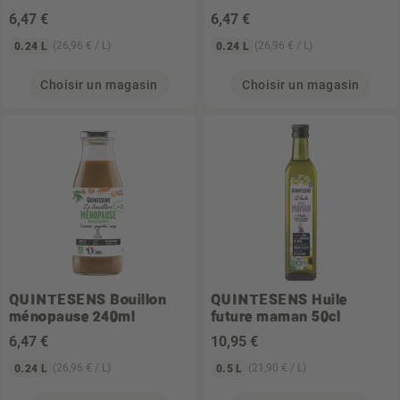
6
,47 €
6
,47 €
(26,96 € / L)
(26,96 € / L)
0.24 L
0.24 L
Choisir un magasin
Choisir un magasin
QUINTESENS
Bouillon
QUINTESENS
Huile
ménopause 240ml
future maman 50cl
6
,47 €
10
,95 €
(26,96 € / L)
(21,90 € / L)
0.24 L
0.5 L