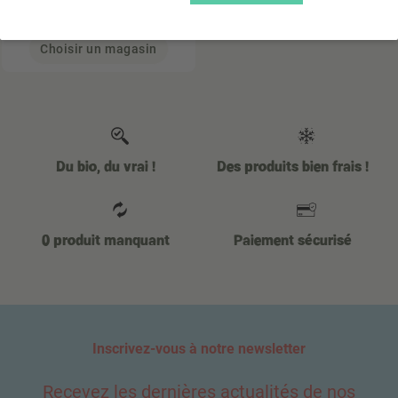
(28,22 € / Kg)
0.09 KG
Choisir un magasin
Du bio, du vrai !
Des produits bien frais !
0 produit manquant
Paiement sécurisé
Inscrivez-vous à notre newsletter
Recevez les dernières actualités de nos