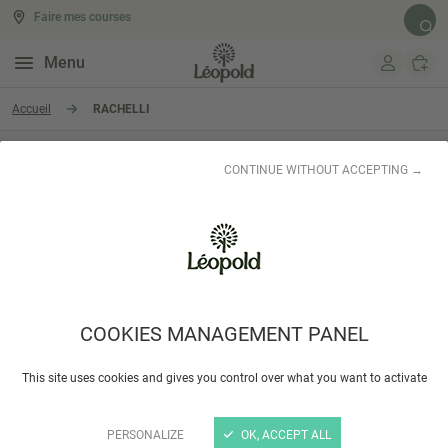
Faire mes courses
Rech
Menu
Aller au contenu
Accueil
RACHELLI
RACHELLI
CONTINUE WITHOUT ACCEPTING →
COOKIES MANAGEMENT PANEL
This site uses cookies and gives you control over what you want to activate
RACHELLI
Tiramisu 90gr
2
,54 €
PERSONALIZE
OK, ACCEPT ALL