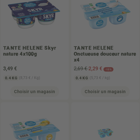
TANTE HELENE
Skyr
TANTE HELENE
nature 4x100g
Onctueuse douceur nature
x4
3
,49 €
2,69 €
2
,29 €
-15%
(8,73 € / Kg)
(5,73 € / kg)
0.4 KG
0.4 KG
Choisir un magasin
Choisir un magasin