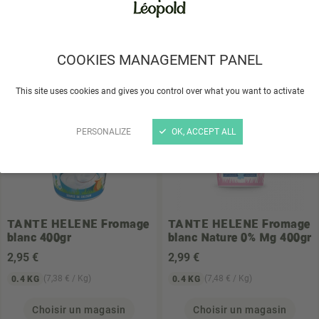
2
,99 €
3
,45 €
(7,48 € / Kg)
(8,63 € / Kg)
0.4 KG
0.4 KG
Choisir un magasin
Choisir un magasin
COOKIES MANAGEMENT PANEL
This site uses cookies and gives you control over what you want to activate
PERSONALIZE
OK, ACCEPT ALL
TANTE HELENE
Fromage
TANTE HELENE
Fromage
blanc 400gr
blanc Nature 0% Mg 400gr
2
,95 €
2
,99 €
(7,38 € / Kg)
(7,48 € / Kg)
0.4 KG
0.4 KG
Choisir un magasin
Choisir un magasin