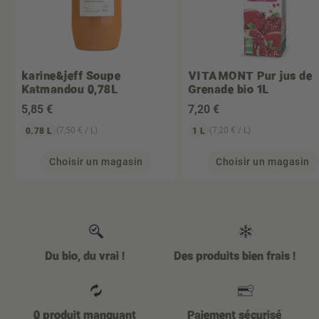
karine&jeff
Soupe
VITAMONT
Pur jus de
Katmandou 0,78L
Grenade bio 1L
5
,85 €
7
,20 €
(7,50 € / L)
(7,20 € / L)
0.78 L
1 L
Choisir un magasin
Choisir un magasin
Du bio, du vrai !
Des produits bien frais !
0 produit manquant
Paiement sécurisé