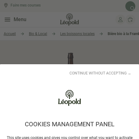
Faire mes courses
Rech
Menu
Aller au contenu
Accueil
Bio & Local
Les boissons locales
Bière bio à la Fram
CONTINUE WITHOUT ACCEPTING →
COOKIES MANAGEMENT PANEL
BRASSERIE PLORMEL
This site uses cookies and gives you control over what you want to activate