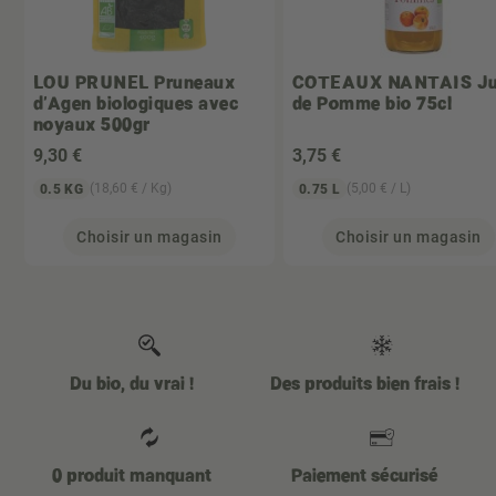
LOU PRUNEL
Pruneaux
COTEAUX NANTAIS
J
d'Agen biologiques avec
de Pomme bio 75cl
noyaux 500gr
9
,30 €
3
,75 €
(18,60 € / Kg)
(5,00 € / L)
0.5 KG
0.75 L
Choisir un magasin
Choisir un magasin
Du bio, du vrai !
Des produits bien frais !
0 produit manquant
Paiement sécurisé