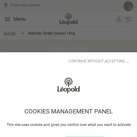
Faire mes courses
Rech
Menu
Aller au contenu
Accueil
Biscuits Taralli Classici 150g
CONTINUE WITHOUT ACCEPTING →
COOKIES MANAGEMENT PANEL
This site uses cookies and gives you control over what you want to activate
Biscuits Taralli Classici 150g