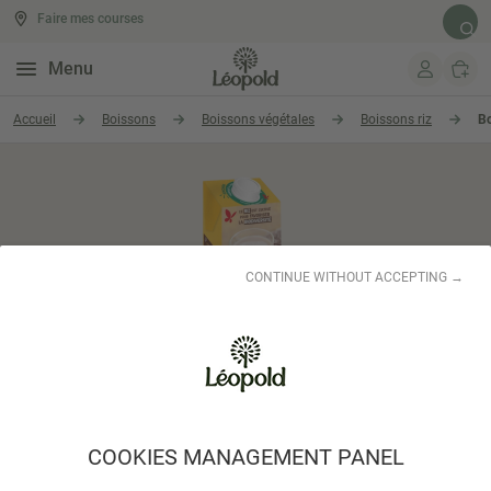
Faire mes courses
Rech
Menu
Aller au contenu
Accueil
Boissons
Boissons végétales
Boissons riz
Bo
CONTINUE WITHOUT ACCEPTING →
COOKIES MANAGEMENT PANEL
Boisson de riz et châtaigne 1L