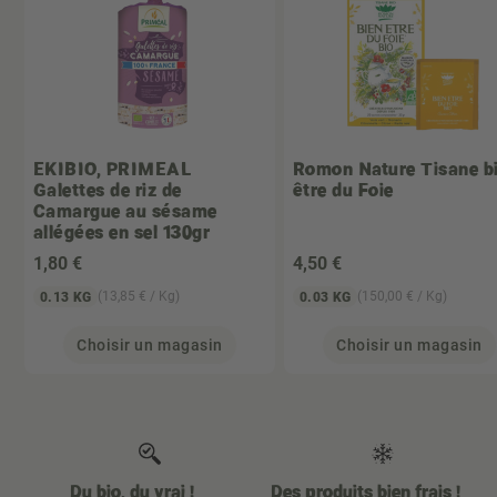
EKIBIO, PRIMEAL
Romon Nature
Tisane b
Galettes de riz de
être du Foie
Camargue au sésame
allégées en sel 130gr
1
,80 €
4
,50 €
(13,85 € / Kg)
(150,00 € / Kg)
0.13 KG
0.03 KG
Choisir un magasin
Choisir un magasin
Du bio, du vrai !
Des produits bien frais !