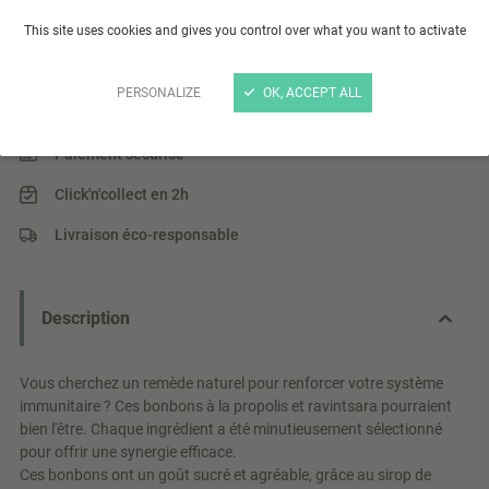
Bonbons Propolis et Ravintsara 50gr
This site uses cookies and gives you control over what you want to activate
De délicieux bonbons bio au propolis et au ravintsara.
Lire plus
PERSONALIZE
OK, ACCEPT ALL
Paiement sécurisé
Click'n'collect en 2h
Livraison éco-responsable
Description
Vous cherchez un remède naturel pour renforcer votre système
immunitaire ? Ces bonbons à la propolis et ravintsara pourraient
bien l'être. Chaque ingrédient a été minutieusement sélectionné
pour offrir une synergie efficace.
Ces bonbons ont un goût sucré et agréable, grâce au sirop de