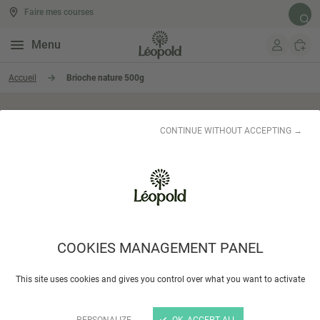
Faire mes courses
Rech
Menu
Aller au contenu
Accueil
Brioche nature 500g
CONTINUE WITHOUT ACCEPTING →
COOKIES MANAGEMENT PANEL
This site uses cookies and gives you control over what you want to activate
Brioche nature 500g
PERSONALIZE
OK, ACCEPT ALL