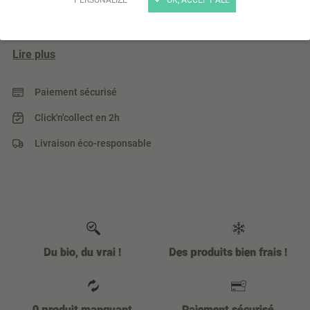
Dégustez cette délicieuse brioche cuisinée par notre
restaurant La Cantoche.
Lire plus
Paiement sécurisé
Click'n'collect en 2h
Livraison éco-responsable
Du bio, du vrai !
Des produits bien frais !
0 produit manquant
Paiement sécurisé