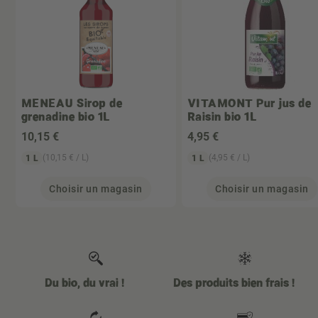
MENEAU
Sirop de
VITAMONT
Pur jus de
grenadine bio 1L
Raisin bio 1L
10
,15 €
4
,95 €
(10,15 € / L)
(4,95 € / L)
1 L
1 L
Choisir un magasin
Choisir un magasin
Du bio, du vrai !
Des produits bien frais !