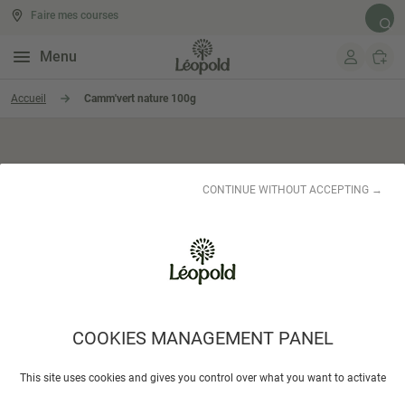
Faire mes courses
Rech
Menu
Aller au contenu
Accueil
Camm'vert nature 100g
CONTINUE WITHOUT ACCEPTING →
COOKIES MANAGEMENT PANEL
Camm'vert nature 100g
This site uses cookies and gives you control over what you want to activate