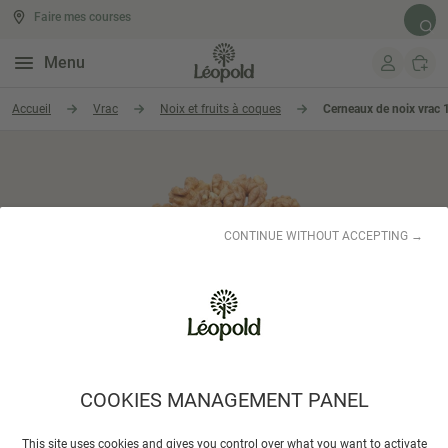
Faire mes courses
Rech
Menu
Aller au contenu
Accueil
Vrac
Noix et fruits à coques
Cerneaux de noix vrac 
CONTINUE WITHOUT ACCEPTING →
COOKIES MANAGEMENT PANEL
Cerneaux de noix vrac 125 gr
This site uses cookies and gives you control over what you want to activate