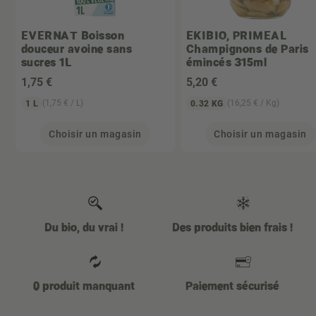
EVERNAT
Boisson
EKIBIO, PRIMEAL
douceur avoine sans
Champignons de Paris
sucres 1L
émincés 315ml
1
,75 €
5
,20 €
(1,75 € / L)
(16,25 € / Kg)
1 L
0.32 KG
Choisir un magasin
Choisir un magasin
Du bio, du vrai !
Des produits bien frais !
0 produit manquant
Paiement sécurisé