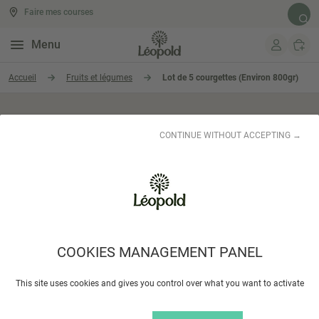
Faire mes courses
Rech
Menu
Aller au contenu
Accueil
Fruits et légumes
Lot de 5 courgettes (Environ 800gr)
CONTINUE WITHOUT ACCEPTING →
COOKIES MANAGEMENT PANEL
This site uses cookies and gives you control over what you want to activate
Lot de 5 courgettes (Environ 800gr)