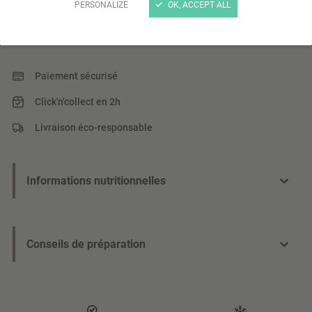
PERSONALIZE
OK, ACCEPT ALL
courgette 100% francaise
Lire plus
Paiement sécurisé
Click'n'collect en 2h
Livraison éco-responsable
Informations nutritionnelles
Conseils de préparation