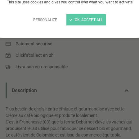
Crème dessert au café x4
This site uses cookies and gives you control over what you want to activate
Crème dessert au café biologique et produit à la ferme.
PERSONALIZE
OK, ACCEPT ALL
Lire plus
Paiement sécurisé
Click'n'collect en 2h
Livraison éco-responsable
Description
Plus besoin de choisir entre éthique et gourmandise avec cette
crème au café biologique et produite localement.
C'est à Franchesse (03) que la ferme Debarnot élève les vaches qui
produisent le lait utilisé pour fabriquer ce dessert bio et gourmand.
Le café vient de Colombie et est issu du commerce équitable.