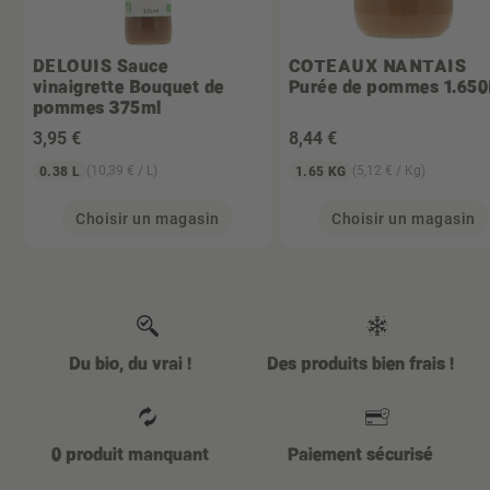
DELOUIS
Sauce
COTEAUX NANTAIS
vinaigrette Bouquet de
Purée de pommes 1.65
pommes 375ml
3
,95 €
8
,44 €
(10,39 € / L)
(5,12 € / Kg)
0.38 L
1.65 KG
Choisir un magasin
Choisir un magasin
Du bio, du vrai !
Des produits bien frais !
0 produit manquant
Paiement sécurisé