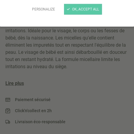
Eau nettoyante micellaire 500ml
PERSONALIZE
OK, ACCEPT ALL
L'eau micellaire nettoyante au lin bio nettoie et hydrate en
douceur la peau sensible de bébé tout en limitant les
irritations. Idéale pour le visage, le corps ou les fesses de
bébé, dès la naissance. Les micelles qu'elle contient
éliminent les impuretés tout en respectant l'équilibre de la
peau. Le visage de bébé est ainsi débarbouillé en douceur
tout en restant hydraté. La formule micellaire limite les
irritations au niveau du siège.
Lire plus
Paiement sécurisé
Click'n'collect en 2h
Livraison éco-responsable