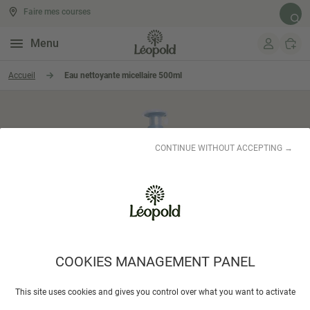
Faire mes courses
Rech
Menu
Aller au contenu
Accueil
Eau nettoyante micellaire 500ml
CONTINUE WITHOUT ACCEPTING →
COOKIES MANAGEMENT PANEL
TIDOO
This site uses cookies and gives you control over what you want to activate