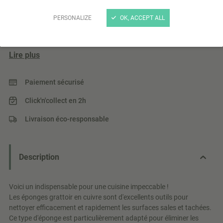
Éponges grattoir en cuivre x2
PERSONALIZE
OK, ACCEPT ALL
Lot de 2 éponges grattoir en cuivre pour nettoyer sans
rayer fabriquées en Europe.
Lire plus
Paiement sécurisé
Click'n'collect en 2h
Livraison éco-responsable
Description
Voici un indispensable pour une cuisine impeccable !
Les éponges grattoir en cuivre sont d'excellents outils pour
nettoyer efficacement et rapidement les surfaces sales et tachées.
Ce type d'éponge est particulièrement adapté pour éliminer les