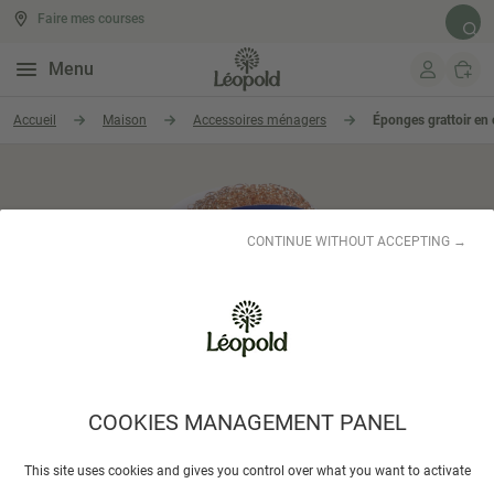
Faire mes courses
Rech
Menu
Aller au contenu
Accueil
Maison
Accessoires ménagers
Éponges grattoir en 
CONTINUE WITHOUT ACCEPTING →
COOKIES MANAGEMENT PANEL
LA DROGUERIE ECOLOGIQUE
This site uses cookies and gives you control over what you want to activate