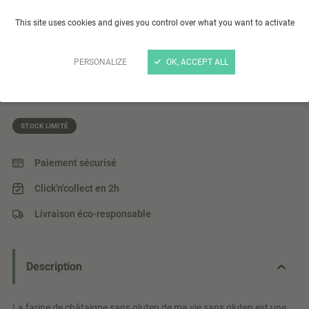
Farine de châtaigne sans gluten 500g
This site uses cookies and gives you control over what you want to activate
Farine de châtaigne sans gluten issu de l'agriculture
biologique. Ce mélange original met en valeur la saveur
PERSONALIZE
OK, ACCEPT ALL
douce typique de la châtaigne.
Lire plus
STOCK LIMITÉ
Paiement sécurisé
Click'n'collect en 2h
Livraison éco-responsable
Description
La farine de châtaigne sans gluten de ma vie sans gluten est une