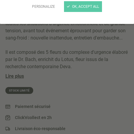
Flacon composé floral Assistance 30ml
PERSONALIZE
OK, ACCEPT ALL
Le composé floral Assistance Deva est à utiliser dans
toutes les situations d'urgence émotionnelle et de grande
tension, avant tout événement éprouvant pour garder son
sang-froid : nouvelle inattendue, entretien d'embauche...
Il est composé des 5 fleurs du complexe d'urgence élaboré
par le Dr. Bach, enrichit du Lotus, fleur issus de la
recherche contemporaine Deva.
Lire plus
STOCK LIMITÉ
Paiement sécurisé
Click'n'collect en 2h
Livraison éco-responsable