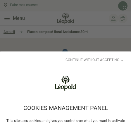
Faire mes courses
Rech
Menu
Aller au contenu
Accueil
Flacon composé floral Assistance 30ml
CONTINUE WITHOUT ACCEPTING →
COOKIES MANAGEMENT PANEL
This site uses cookies and gives you control over what you want to activate
DEVA