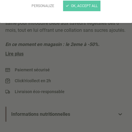
Gourde brassé avoine pomme dès 6m 100g
PERSONALIZE
OK, ACCEPT ALL
Le brassé végétal avoine pomme est une option douce et
saine pour introduire Bébé aux saveurs végétales dès 6
mois, tout en lui offrant une collation sans sucres ajoutés.
En ce moment en magasin : le 2eme à -50%.
Lire plus
Paiement sécurisé
Click'n'collect en 2h
Livraison éco-responsable
Informations nutritionnelles