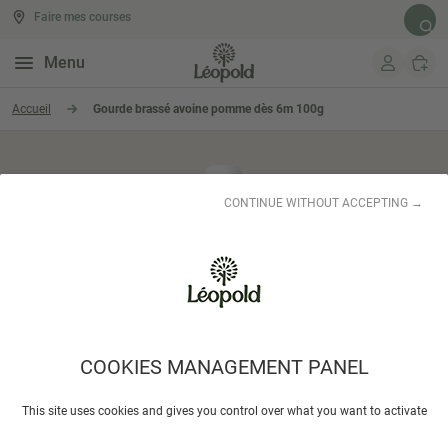
Faire mes courses
Rech
Menu
Aller au contenu
Accueil
Gourde brassé avoine pomme dès 6m 100g
CONTINUE WITHOUT ACCEPTING →
COOKIES MANAGEMENT PANEL
This site uses cookies and gives you control over what you want to activate
POPOTE