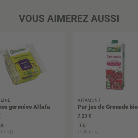
VOUS AIMEREZ AUSSI
'LINE
VITAMONT
nes germées Alfafa
Pur jus de Grenade bio
€
7
,20 €
KG
1 L
 € / Kg)
(7,20 € / L)