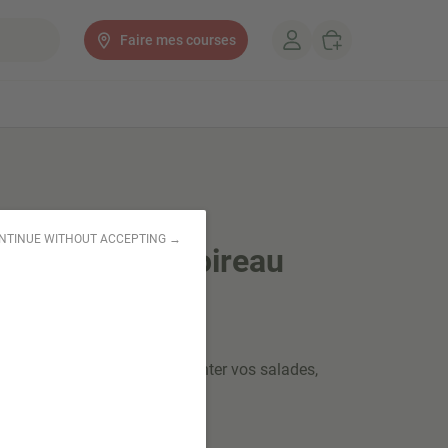
Faire mes courses
NTINUE WITHOUT ACCEPTING →
mées Alfafa Poireau
aines germées pour agrémenter vos salades,