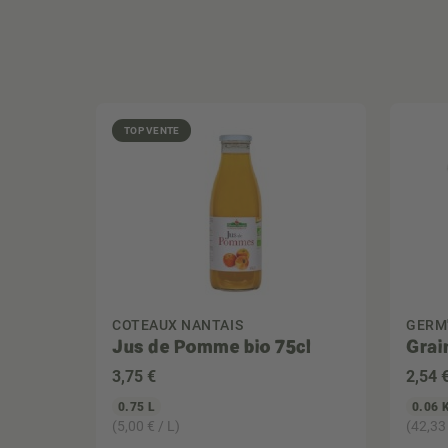
TOP VENTE
COTEAUX NANTAIS
GERM
Jus de Pomme bio 75cl
Grai
3
,75 €
2
,54 
0.75 L
0.06 
(5,00 € / L)
(42,33