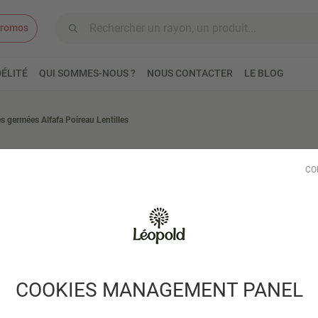
romos
Aller au contenu
ÉLITÉ
QUI SOMMES-NOUS ?
NOUS CONTACTER
LE BLOG
s germées Alfafa Poireau Lentilles
GERM'LINE
CO
Graines ger
Lentilles
Mélange gourmand de gr
sandwichs, poissons..
COOKIES MANAGEMENT PANEL
Lire plus