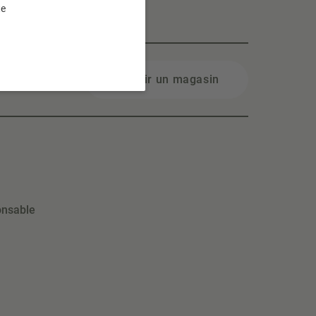
te
Choisir un magasin
onsable