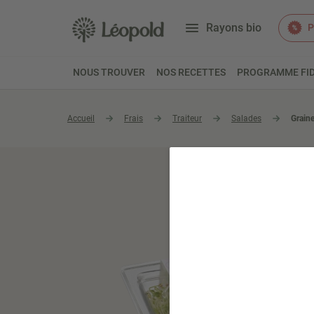
Rayons bio
P
NOUS TROUVER
NOS RECETTES
PROGRAMME FID
Accueil
Frais
Traiteur
Salades
Graine