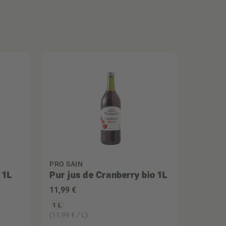
PRO SAIN
 1L
Pur jus de Cranberry bio 1L
11
,99 €
1 L
(11,99 € / L)