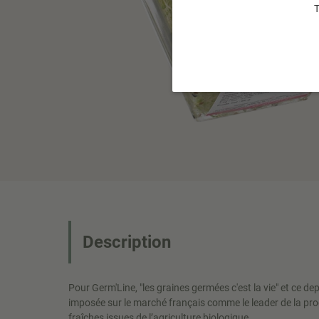
T
Description
Pour Germ'Line, "les graines germées c'est la vie" et ce d
imposée sur le marché français comme le leader de la pr
fraîches issues de l’agriculture biologique.