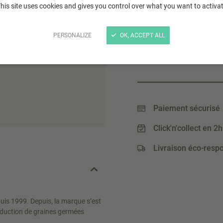
his site uses cookies and gives you control over what you want to activa
STOCK LIMITÉ
PERSONALIZE
OK, ACCEPT ALL
2
,99 €
(49,83 € / Kg)
Paiement sécurisé
Click'n'collect en 2h
Livraison éco-resp
epuis 1999. Depuis, la marque s’est
oduction de graines germées