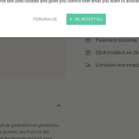
his site uses cookies and gives you control over what you want to activa
8
,98 €
(8,98 € / L)
PERSONALIZE
OK, ACCEPT ALL
Paiement sécurisé
Click'n'collect en 2h
Livraison éco-resp
met de génération en génération.
 graines, des fruits et des
t les femmes qui font vivre