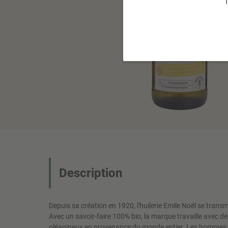
T
Description
Depuis sa création en 1920, l'huilerie Emile Noël se trans
Avec un savoir-faire 100% bio, la marque travaille avec des
oléagineux en provenance du monde entier. Les hommes e