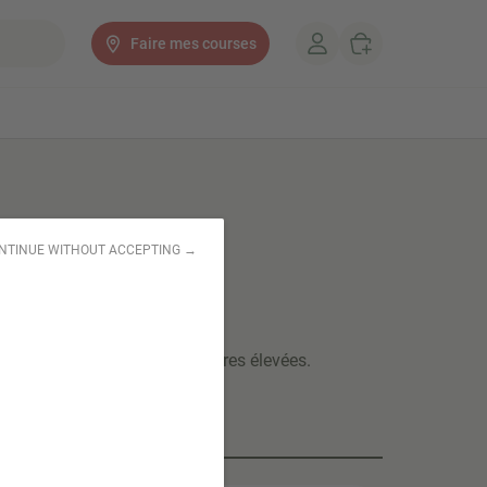
Faire mes courses
NTINUE WITHOUT ACCEPTING →
l Friture 1L
ur et résistante aux températures élevées.