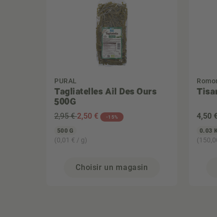
PURAL
Romon
Tagliatelles Ail Des Ours
Tisa
500G
2,95 €
2
,50 €
4
,50 
-15%
500 G
0.03 
(0,01 € / g)
(150,0
Choisir un magasin