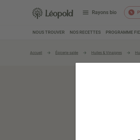
Rayons bio
P
NOUS TROUVER
NOS RECETTES
PROGRAMME FID
Accueil
Épicerie salée
Huiles & Vinaigres
Hu