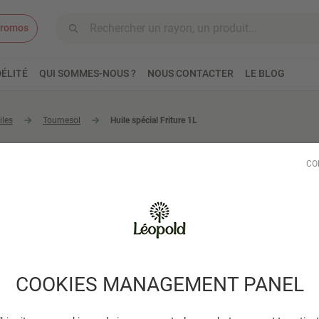
romos
Aller au contenu
ÉLITÉ
QUI SOMMES-NOUS ?
NOUS CONTACTER
LE BLOG
iles
Tournesol
Huile spécial Friture 1L
EMILE NOEL
CO
Huile spécia
Cette huile est sans ode
Lire plus
COOKIES MANAGEMENT PANEL