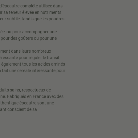
 d'épeautre complète utilisée dans
ur sa teneur élevée en nutriments
eur subtile, tandis que les poudres
rée, ou pour accompagner une
s pour des goûters ou pour une
lement dans leurs nombreux
éressante pour réguler le transit
ent également tous les acides aminés
en fait une céréale intéressante pour
duits sains, respectueux de
nne. Fabriqués en France avec des
authentique épeautre sont une
ant conscient de sa