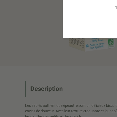
T
Description
Les sablés authentique épeautre sont un délicieux biscui
envies de douceur. Avec leur texture croquante et leur goû
les papilles des petits et des grands.