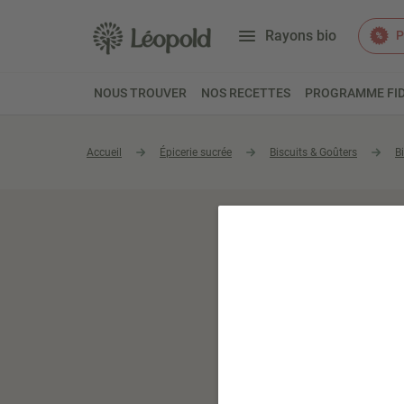
Rayons bio
P
NOUS TROUVER
NOS RECETTES
PROGRAMME FID
Accueil
Épicerie sucrée
Biscuits & Goûters
B