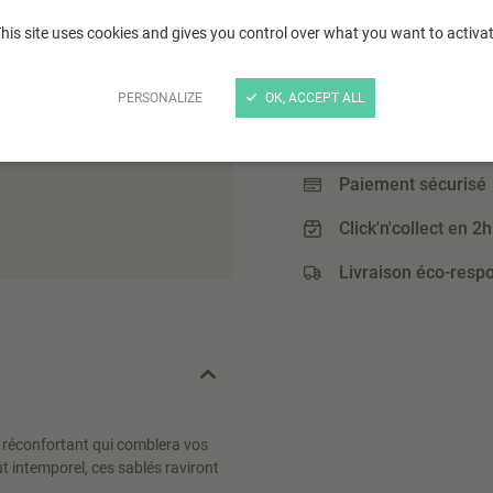
his site uses cookies and gives you control over what you want to activa
3
,40 €
(17,89 € / Kg)
PERSONALIZE
OK, ACCEPT ALL
Paiement sécurisé
Click'n'collect en 2h
Livraison éco-resp
t réconfortant qui comblera vos
t intemporel, ces sablés raviront