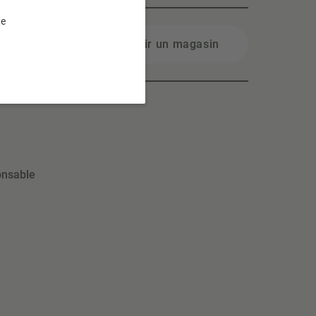
te
Choisir un magasin
onsable