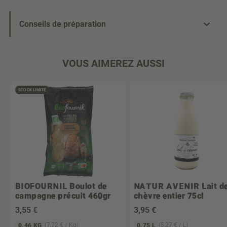
Conseils de préparation
VOUS AIMEREZ AUSSI
STOCK LIMITÉ
BIOFOURNIL
Boulot de
NATUR AVENIR
Lait d
campagne précuit 460gr
chèvre entier 75cl
3
,55 €
3
,95 €
(7,72 € / Kg)
(5,27 € / L)
0.46 KG
0.75 L