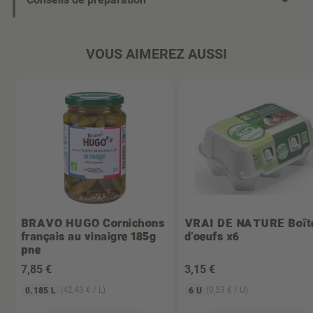
VOUS AIMEREZ AUSSI
BRAVO HUGO
Cornichons
VRAI DE NATURE
Boît
français au vinaigre 185g
d'oeufs x6
pne
7
,85 €
3
,15 €
(42,43 € / L)
(0,53 € / U)
0.185 L
6 U