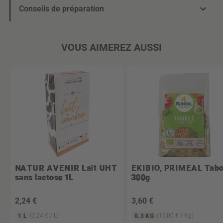
Conseils de préparation
VOUS AIMEREZ AUSSI
NATUR AVENIR
Lait UHT
EKIBIO, PRIMEAL
Tabo
sans lactose 1L
300g
2
,24 €
3
,60 €
(2,24 € / L)
(12,00 € / Kg)
1 L
0.3 KG