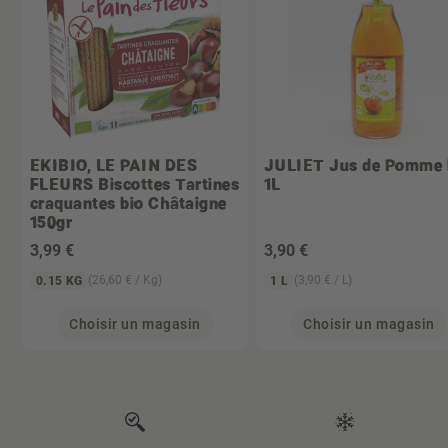
EKIBIO, LE PAIN DES
JULIET
Jus de Pomme 
FLEURS
Biscottes Tartines
1L
craquantes bio Châtaigne
150gr
3
,99 €
3
,90 €
(26,60 € / Kg)
(3,90 € / L)
0.15 KG
1 L
Choisir un magasin
Choisir un magasin