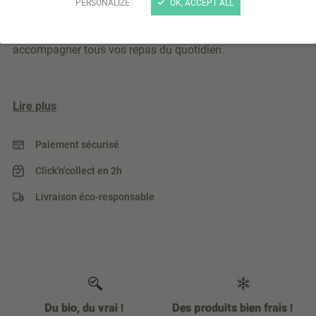
PERSONALIZE
OK, ACCEPT ALL
À la saveur douce et équilibrée, notre pain Loga se
distingue par sa mie tendre et digeste, idéal pour
accompagner tous vos repas du quotidien.
Lire plus
Paiement sécurisé
Click'n'collect en 2h
Livraison éco-responsable
Du bio, du vrai !
Des produits bien frais !