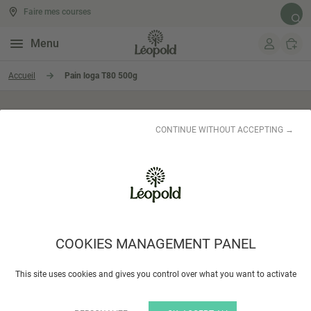
Faire mes courses
Rech
Menu
Aller au contenu
Accueil
Pain loga T80 500g
CONTINUE WITHOUT ACCEPTING →
COOKIES MANAGEMENT PANEL
This site uses cookies and gives you control over what you want to activate
Pain loga T80 500g