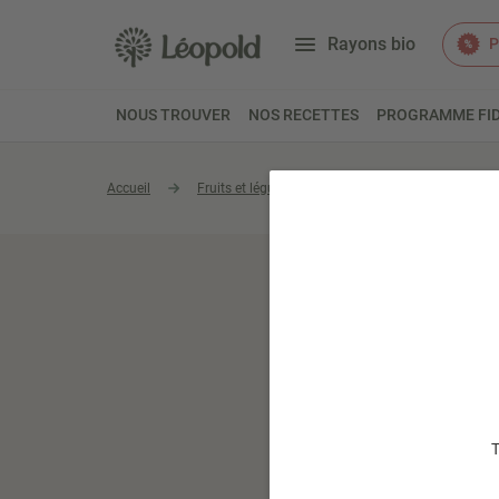
Rayons bio
P
NOUS TROUVER
NOS RECETTES
PROGRAMME FID
Accueil
Fruits et légumes
Légumes frais
Pat
T