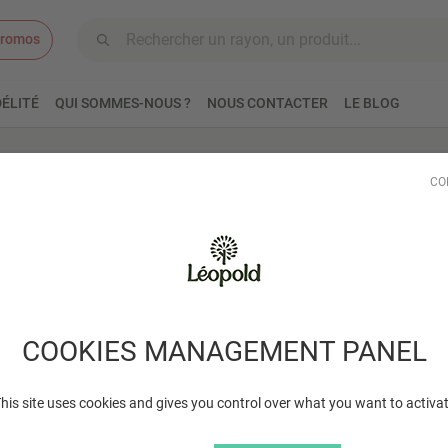
romos
Aller au contenu
ÉLITÉ
QUI SOMMES-NOUS ?
NOUS CONTACTER
LE BLOG
ate douce bio 1kg
CO
Patate douc
Délicatement sucrée, la 
formes, de l'entrée au de
COOKIES MANAGEMENT PANEL
Lire plus
his site uses cookies and gives you control over what you want to activa