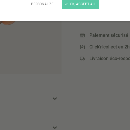
4
PERSONALIZE
OK, ACCEPT ALL
,95 €
(4,95 € / Kg)
Paiement sécurisé
Click'n'collect en 2h
Livraison éco-resp