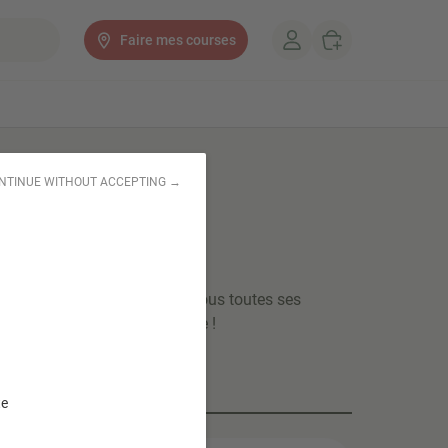
Faire mes courses
NTINUE WITHOUT ACCEPTING →
e bio 1kg
patate douce bio se cuisine sous toutes ses
ssert et de janvier à décembre !
te