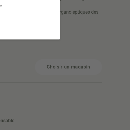
 :
te
nt les qualités gustatives et organoleptiques des
de à basse
Choisir un magasin
onsable