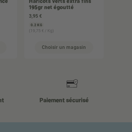
nce
Haricots verts extra fins
195gr net égoutté
3
,95 €
0.2 KG
(19,75 € / Kg)
Choisir un magasin
nt
Paiement sécurisé