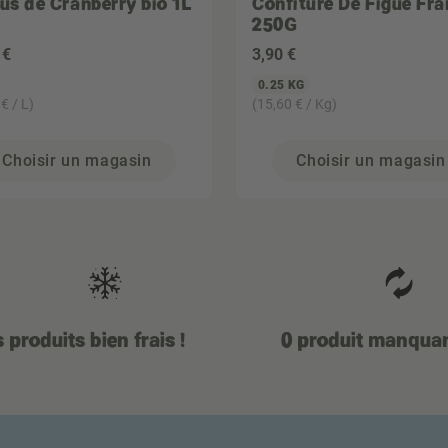
jus de Cranberry bio 1L
Confiture De Figue Fra
250G
 €
3
,90 €
0.25 KG
€ / L)
(15,60 € / Kg)
Choisir un magasin
Choisir un magasin
 produits bien frais !
0 produit manqua