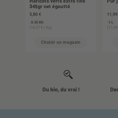
Haricots verts extra fins
Pur 
345gr net égoutté
5
,80 €
11
,99
0.35 KG
1 L
(16,57 € / Kg)
(11,99 
Choisir un magasin
Du bio, du vrai !
Des