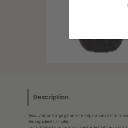
T
Description
Découvrez une large gamme de préparations de fruits bio e
Des ingrédients simples :
Fruits d’origine France, jus concentré de fruits, jus de citro