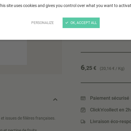
Une fabrication maîtrisée
his site uses cookies and gives you control over what you want to activa
Une fabrication préserva
fruits : cuisson sous vi
PERSONALIZE
OK, ACCEPT ALL
température.
Lire plus
6
,25 €
(20,16 € / Kg)
Paiement sécurisé
Click'n'collect en 2h
t issues de filières françaises.
Livraison éco-resp
n et pectine de fruits.