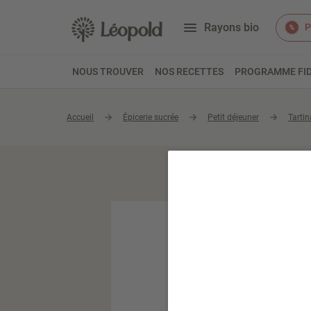
Rayons bio
P
NOUS TROUVER
NOS RECETTES
PROGRAMME FID
Accueil
Épicerie sucrée
Petit déjeuner
Tartin