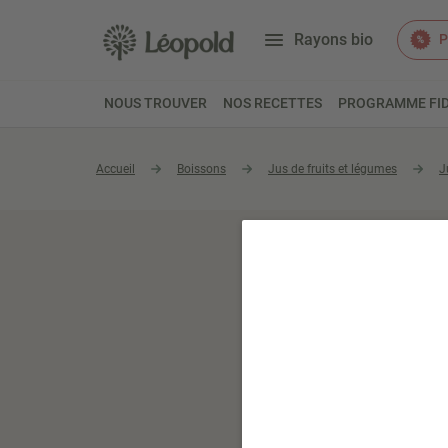
Rayons bio
P
NOUS TROUVER
NOS RECETTES
PROGRAMME FID
Accueil
Boissons
Jus de fruits et légumes
J