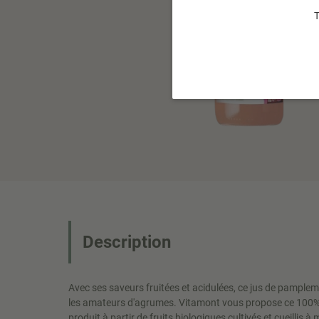
T
Description
Avec ses saveurs fruitées et acidulées, ce jus de pample
les amateurs d'agrumes. Vitamont vous propose ce 100
produit à partir de fruits biologiques cultivés et cueillis à