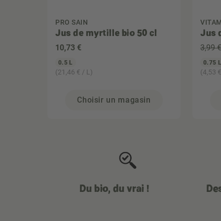
PRO SAIN
VITA
Jus de myrtille bio 50 cl
Jus 
10
,73 €
3,99 
0.5 L
0.75 
(21,46 € / L)
(4,53 €
Choisir un magasin
Du bio, du vrai !
Des