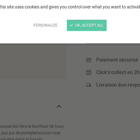
his site uses cookies and gives you control over what you want to activa
5
PERSONALIZE
OK, ACCEPT ALL
,95 €
(5,95 € / L)
Paiement sécurisé
Click'n'collect en 2h
Livraison éco-resp
mousse bio fera le bonheur de tous
% pur jus de pamplemousse rose
 maturité dans le bassin