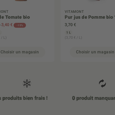
MONT
VITAMONT
de Tomate bio
Pur jus de Pomme bio 
€
3
,40 €
3
,70 €
-15%
L
1 L
 / L)
(3,70 € / L)
Choisir un magasin
Choisir un magasin
 produits bien frais !
0 produit manqua