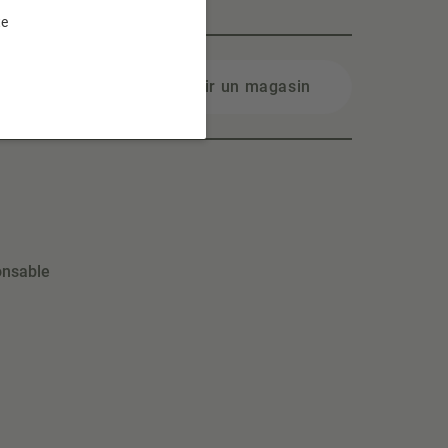
te
Choisir un magasin
onsable