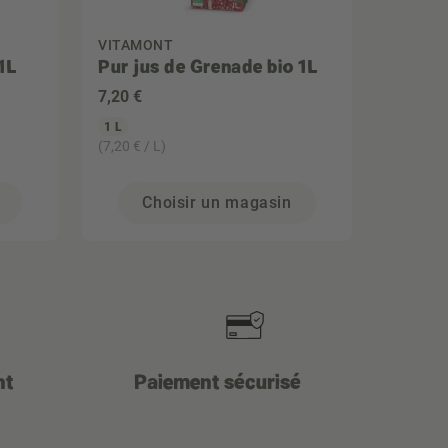
VITAMONT
1L
Pur jus de Grenade bio 1L
7
,20 €
1 L
(7,20 € / L)
Choisir un magasin
nt
Paiement sécurisé