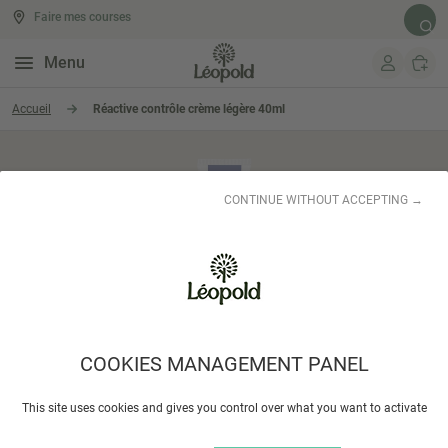
Faire mes courses
Rech
Menu
Aller au contenu
Accueil
Réactive contrôle crème légère 40ml
CONTINUE WITHOUT ACCEPTING →
COOKIES MANAGEMENT PANEL
This site uses cookies and gives you control over what you want to activate
JONZAC