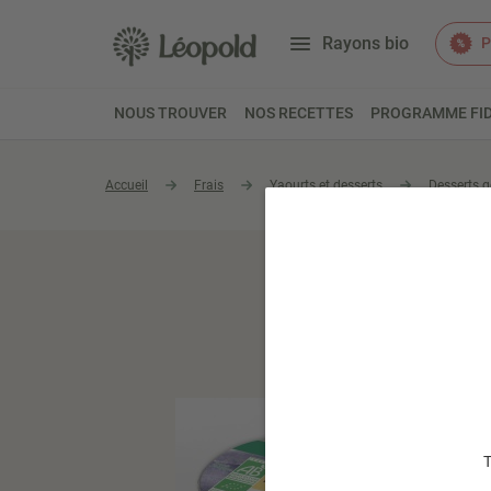
Rayons bio
P
NOUS TROUVER
NOS RECETTES
PROGRAMME FID
Accueil
Frais
Yaourts et desserts
Desserts 
T