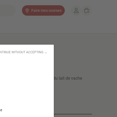
Faire mes courses
NTINUE WITHOUT ACCEPTING →
2 x 140gr
et fondant est fabriqué avec du lait de vache
Sud Ouest de la France.
dients et sans arômes ajoutés.
te