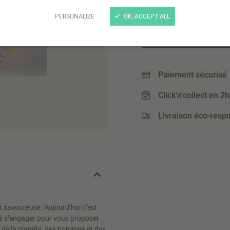
PERSONALIZE
OK, ACCEPT ALL
2
,99 €
(10,68 € / Kg)
Paiement sécurisé
Click'n'collect en 2h
Livraison éco-resp
t savoureuse. Aujourd’hui c’est
à s’engager pour vous proposer
 de la planète, des hommes et des