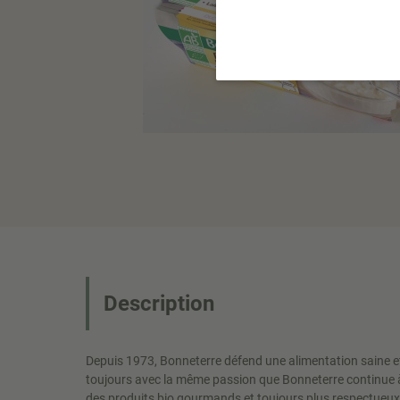
Description
Depuis 1973, Bonneterre défend une alimentation saine e
toujours avec la même passion que Bonneterre continue 
des produits bio gourmands et toujours plus respectueux