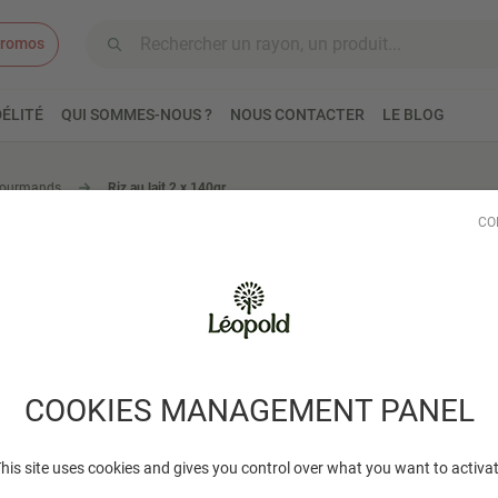
romos
Aller au contenu
ÉLITÉ
QUI SOMMES-NOUS ?
NOUS CONTACTER
LE BLOG
gourmands
Riz au lait 2 x 140gr
CO
Riz au lait 
Ce Riz au lait gourmand 
origine France, dans le 
Une liste courte d'ingré
COOKIES MANAGEMENT PANEL
Lire plus
his site uses cookies and gives you control over what you want to activa